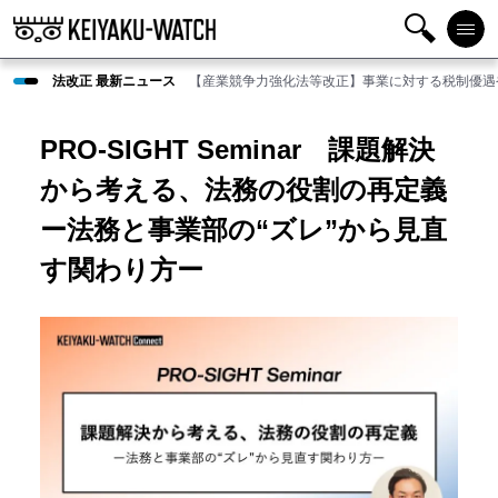
検
メニ
法改正 最新ニュース
【産業競争力強化法等改正】事業に対する税制優遇
索
ュー
PRO-SIGHT Seminar 課題解決
から考える、法務の役割の再定義
ー法務と事業部の“ズレ”から見直
す関わり方ー