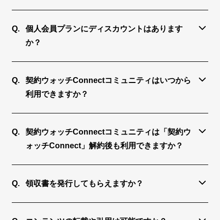
まず、代表のアカウントでご登録いただき、法人プ
ランで必要なアカウント数をご選択ください。
1〜5 ID：39,600円（税込）／1IDあたりの年額（割
個人会員プランにディスカウントはあります
その後、本登録をお進めいただき、トライアルが開
引なし）
か？
始しましたら、「参加ユーザー」より他のユーザー
6〜10 ID：36,960円（税込）／1IDあたりの年額
年間契約によりディスカウントいたします。
の方をご招待いただきます。詳細は
こちら
をご覧く
11〜30 ID：34,320円（税込）／1IDあたりの年額
※年間契約は年額払いのみとなります。
ださい。
31〜 ID：31,680円（税込）／1IDあたりの年額
契約ウォッチConnectコミュニティはいつから
利用できますか？
月額：3,520円（税込）／月間契約の場合
会員登録後３営業日以内（登録日含む）にお客様の
月額：3,300円（税込）／年間契約の場合
メールアドレス宛に招待メールを送信いたします。
契約ウォッチConnectコミュニティは「契約ウ
ォッチConnect」解約後も利用できますか？
※法人会員プランを複数アカウントでご登録の方
ご利用できません。契約ウォッチConnectコミュニ
は、メンバーの「契約ウォッチConnect」登録をお
ティは「契約ウォッチConnect」会員サービスのた
進めください。（マイページメニュー「参加ユーザ
領収書を発行してもらえますか？
め、契約ウォッチConnectコミュニティも退会とな
ー」より）
ダッシュボード上の「請求履歴」掲載のリンクから
ります。
メンバーの方には「契約ウォッチConnect」ログイ
領収書をダウンロードいただけます。
ン後３営業日以内に「契約ウォッチConnectコミュ