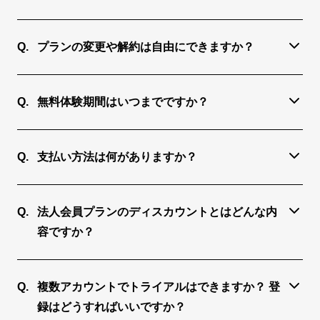
メールアドレスとパスワード作成します。
1つのアカウントで、複数のデバイスからご利用
カウントのお申込みが可能で、6アカウント以上か
↓
（ログイン）いただけます。ただし、同時に複数の
らディスカウントをご利用いただけます。
③入力されたメールアドレス宛に招待メールが届き
プランの変更や解約は自由にできますか？
デバイスでご利用することはできません。複数のデ
個人会員と法人会員で閲覧できる記事の種類や、使
ます。
・無料体験期間中：自由に変更・解約いただけま
バイスでご利用される場合は、ログアウトしてから
える機能に違いはありません。
↓
す。
別のデバイスでログインしてください。
④招待メールの「登録する」をクリックします。
無料体験期間はいつまでですか？
↓
契約ウォッチConnectの無料体験期間は10日間で
・ご契約開始後：ダッシュボード上で変更・解約を
⑤契約ウォッチConnect画面に移動します。
す。無料体験期間中にご解約をされた場合、ご請求
いただくと、お申込みいただいたプランの期間満了
支払い方法は何がありますか？
・プラン選択
は一切発生しません。ただし、過去1年以内に無料
後に変更・解約が適用されます。そのため、契約期
個人会員プラン・法人会員プランともに原則クレジ
・お客様情報
体験をご利用済みの場合は、無料体験期間は適用さ
間の途中で解約手続きをされても、途中解約やそれ
ットカード決済となります。法人会員プランを2ID
・クレジットカード入力
れず、ご利用開始日からお支払いが発生します。
に伴う返金はできかねますのでご了承ください。
法人会員プランのディスカウントとはどんな内
以上でご契約の場合のみ、請求書払い（銀行振込）
・クーポン入力（必要に応じて）を登録します。
なお、個人プランと法人プラン間の変更は承ってお
容ですか？
への変更が可能です。詳細はお問い合わせくださ
↓
りません。一度ご解約いただいた上で、再度ご登録
法人会員プランではお申込みいただいたID数に応じ
い。
⑥登録完了直後から「契約ウォッチConnect」ログ
ください。
て、以下のように単価が変更されます。
法人会員プランを5ID以上でご契約の場合のみ、請
インいただけます。
複数アカウントでトライアルはできますか？ 登
※６アカウント（ID）からディスカウントいたしま
求書払い（銀行振込）への変更が可能です。詳細は
録はどうすればいいですか？
す。
お問い合わせください。