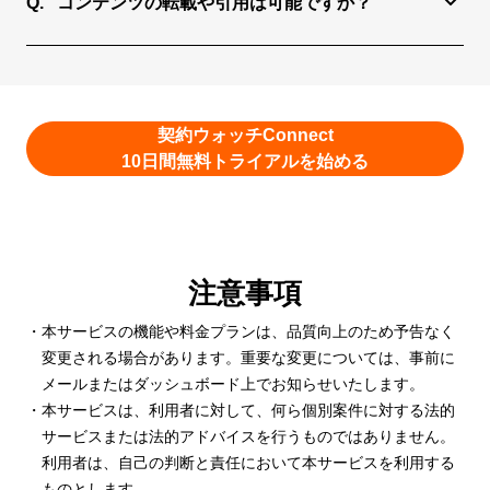
コンテンツの転載や引用は可能ですか？
ニティ」の招待メールを送信いたします。
コンテンツの全部または一部を無断で転載・複製す
ることは著作権法により禁じられています。有料コ
ンテンツの社内共有などはご遠慮ください。必要に
応じて引用される場合は、出典を明記の上、最小限
契約ウォッチConnect
の範囲にてお願いいたします。
10日間無料トライアルを始める
注意事項
本サービスの機能や料金プランは、品質向上のため予告なく
変更される場合があります。重要な変更については、事前に
メールまたはダッシュボード上でお知らせいたします。
本サービスは、利用者に対して、何ら個別案件に対する法的
サービスまたは法的アドバイスを行うものではありません。
利用者は、自己の判断と責任において本サービスを利用する
ものとします。