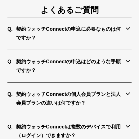
よくあるご質問
契約ウォッチConnectの申込に必要なものは何
ですか？
・お客様のお名前、メールアドレス、電話番号、会
社名、部署名
契約ウォッチConnectの申込はどのような手順
・クレジットカード
ですか？
が必要です。
①本ページから
「法人会員プラン 無料体験（10日間）する」もし
契約ウォッチConnectの個人会員プランと法人
くは
会員プランの違いは何ですか？
「個人会員プラン 無料体験（10日間）する」をク
個人会員プランは、月額払いで気軽に始められ、年
リックします。
額払いだと約10％お得にご利用いただけます。
↓
契約ウォッチConnectは複数のデバイスで利用
法人会員プランは、年額払いのみで、企業・団体等
②アカウント登録画面が表示されます
（ログイン）できますか？
でのお申込みとなります。法人会員プランは複数ア