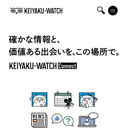
検
メニ
索
ュー