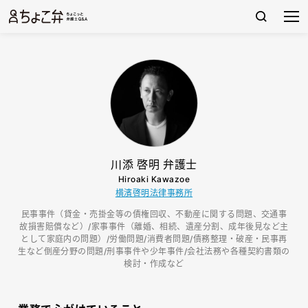
川添 啓明 弁護士
Hiroaki Kawazoe
横濱啓明法律事務所
民事事件（貸金・売掛金等の債権回収、不動産に関する問題、交通事
故損害賠償など）/家事事件（離婚、相続、遺産分割、成年後見など主
として家庭内の問題）/労働問題/消費者問題/債務整理・破産・民事再
生など倒産分野の問題/刑事事件や少年事件/会社法務や各種契約書類の
検討・作成など