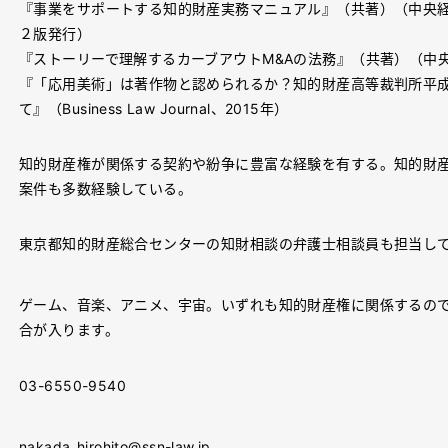
『事業をサポートする知的財産実務マニュアル』（共著）（中央経済
２版発行）
『ストーリーで理解するカーブアウトM&Aの法務』（共著）（中央
『「応用美術」は著作物と認められるか？知的財産高等裁判所平成2
て』（Business Law Journal、2015年）
知的財産権が関係する契約や紛争に豊富な経験を有する。知的財産
案件も多数経験している。
東京都知的財産総合センターの知財相談の弁護士相談員も担当し
ゲーム、音楽、アニメ、宇宙。いずれも知的財産権に関係するの
合が入ります。
03-6550-9540
nakada_hirohito@ssn-law.jp