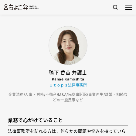
鴨下 香苗 弁護士
Kanae Kamoshita
Ｕｔｏｐｓ法律事務所
企業法務/人事・労務/不動産/M&A/民商事訴訟/事業再生/離婚・相続な
どの一般民事など
業務で心がけていること
法律事務所を訪れる方は、何らかの問題や悩みを持っていら