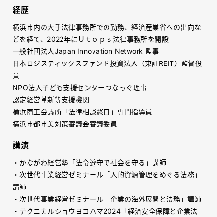
経歴
横浜市内の大手法律事務所での勤務、経済産業省への出向な
どを経て、2022年にＵｔｏｐｓ法律事務所を開設
一般社団法人Japan Innovation Network 監事
日本ロジスティックスファンド投資法人（東証REIT）監督役
員
NPO法人子ども支援センターつなっぐ理事
認定経営革新等支援機関
横浜商工会議所「法律相談窓口」専門指導員
横浜市都市美対策審議会審議委員
講演
・かながわ経営塾「法令遵守で社会を守る」講師
・次世代事業経営ゼミナール「人的資源管理をめぐる法務」
講師
・次世代事業経営ゼミナール「企業の海外展開と法務」講師
・テクニカルショウヨコハマ2024「経済安全保障と企業法