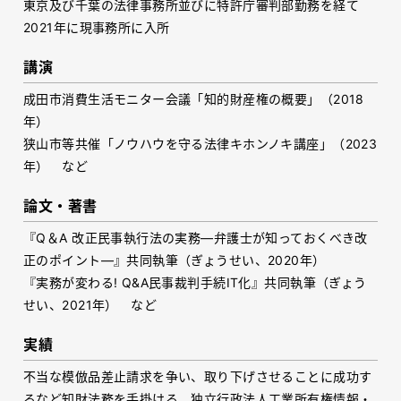
東京及び千葉の法律事務所並びに特許庁審判部勤務を経て
2021年に現事務所に入所
講演
成田市消費生活モニター会議「知的財産権の概要」（2018
年）
狭山市等共催「ノウハウを守る法律キホンノキ講座」（2023
年） など
論文・著書
『Q＆A 改正民事執行法の実務―弁護士が知っておくべき改
正のポイント―』共同執筆（ぎょうせい、2020年）
『実務が変わる! Q&A民事裁判手続IT化』共同執筆（ぎょう
せい、2021年） など
実績
不当な模倣品差止請求を争い、取り下げさせることに成功す
るなど知財法務を手掛ける。独立行政法人工業所有権情報・