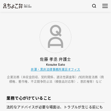
佐藤 孝丞 弁護士
Kosuke Sato
井澤・黒井法律事務所東京オフィス
企業法務（未収金回収、契約関係、適法性調査等）/知的財産法務（商
標権、著作権、不正競争防止法（模倣品対応等）、意匠権等）など
業務で心がけていること
法的なアドバイスが必要な場面は、トラブルが生じる前にも