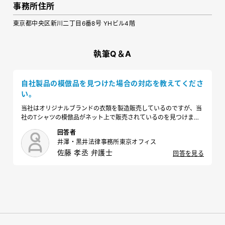
事務所住所
東京都中央区新川二丁目6番8号 YHビル4階
執筆Q＆A
自社製品の模倣品を見つけた場合の対応を教えてくださ
い。
当社はオリジナルブランドの衣類を製造販売しているのですが、当
社のTシャツの模倣品がネット上で販売されているのを見つけまし
た。模倣品の販売を取りやめさせたいのですが、どうするべきでし
回答者
ょうか。
井澤・黒井法律事務所東京オフィス
佐藤 孝丞 弁護士
回答を見る