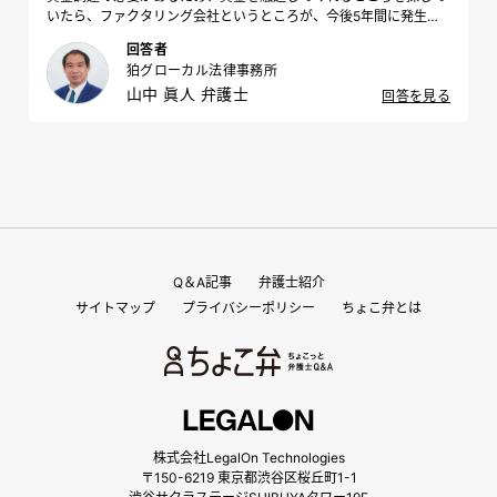
いたら、ファクタリング会社というところが、今後5年間に発生す
る取引先への売掛債権の全てをまとめて担保としてその会社に譲渡
回答者
すれば、資金を融資すると言われました。 他に資金融通をしてくれ
狛グローカル法律事務所
る先もなさそうなので融資を受けようと思うのですが、気を付けた
山中 眞人 弁護士
方が良いことはありますか？
回答を見る
Q＆A記事
弁護士紹介
サイトマップ
プライバシーポリシー
ちょこ弁とは
株式会社LegalOn Technologies
〒150-6219 東京都渋谷区桜丘町1-1