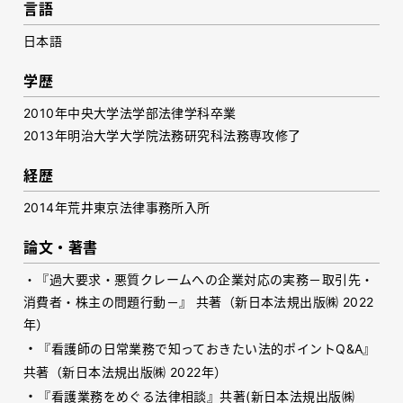
言語
日本語
学歴
2010年中央大学法学部法律学科卒業
2013年明治大学大学院法務研究科法務専攻修了
経歴
2014年荒井東京法律事務所入所
論文・著書
・『過大要求・悪質クレームへの企業対応の実務－取引先・
消費者・株主の問題行動－』 共著（新日本法規出版㈱ 2022
年）
・
『看護師の日常業務で知っておきたい法的ポイントQ&A』
共著（新日本法規出版㈱ 2022年）
・
『看護業務をめぐる法律相談』共著(新日本法規出版㈱