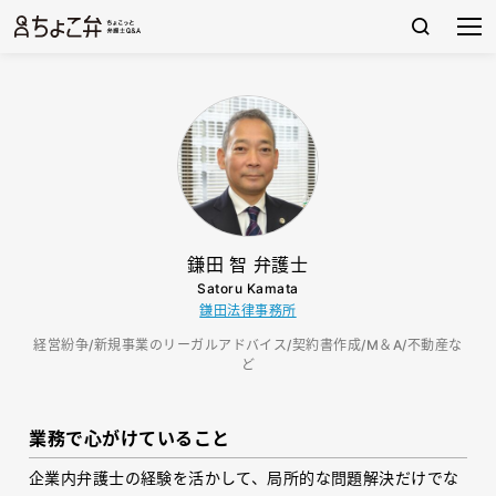
鎌田 智 弁護士
Satoru Kamata
鎌田法律事務所
経営紛争/新規事業のリーガルアドバイス/契約書作成/M＆A/不動産な
ど
業務で心がけていること
企業内弁護士の経験を活かして、局所的な問題解決だけでな