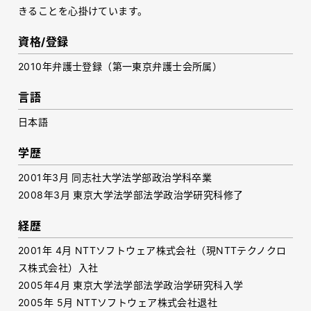
きることを心掛けています。
資格/登録
2010年弁護士登録（第一東京弁護士会所属）
言語
日本語
学歴
2001
年
3
月 同志社大学法学部政治学科卒業
2008年
3
月 東京大学法学部法学政治学研究科修了
経歴
2001
年
4
月
NTT
ソフトウェア株式会社（現
NTT
テクノクロ
ス株式会社）入社
2005
年
4
月 東京大学法学部法学政治学研究科入学
2005
年
5
月
NTT
ソフトウェア株式会社退社