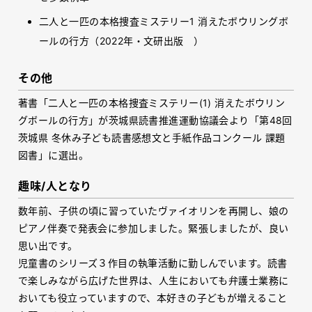
二人と一匹の本格捜査ミステリー
1
消えたボウリングボ
ールの行方（2022年・文研出版 ）
その他
著書「二人と一匹の本格捜査ミステリー(1) 消えたボウリン
グボールの行方」が茨城県読書推進運動協議会より「第48回
茨城県 冬休み子ども読書感想文と手紙作品コンクール 課題
図書」に選出。
趣味/人となり
数年前、子供の頃に習っていたヴァイオリンを再開し、娘の
ピアノ伴奏で発表会に参加しました。緊張しましたが、良い
思い出です。
児童書のシリーズ３作目の執筆活動に勤しんでいます。読書
で楽しみながら広げた世界は、人生においても弁護士業務に
おいても役立っていますので、本好きの子どもが増えること