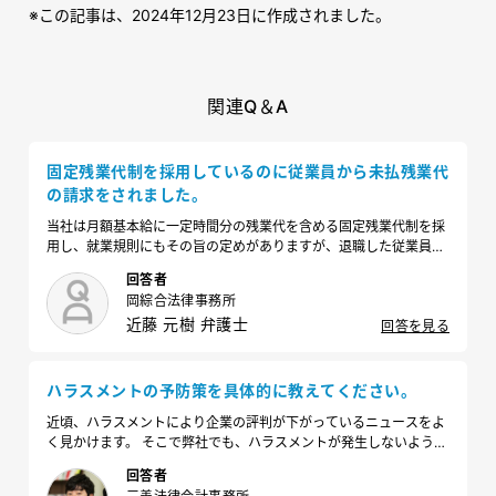
※この記事は、2024年12月23日に作成されました。
関連Q＆A
固定残業代制を採用しているのに従業員から未払残業代
の請求をされました。
当社は月額基本給に一定時間分の残業代を含める固定残業代制を採
用し、就業規則にもその旨の定めがありますが、退職した従業員か
ら未払残業代の支払を求める内容証明郵便が届きました。当該元従
回答者
業員の勤務時間の記録を調べたところ、請求対象期間の残業時間は
岡綜合法律事務所
毎月定められた時間以下でしたが、支払に応じなければならないで
近藤 元樹 弁護士
しょうか。
回答を見る
ハラスメントの予防策を具体的に教えてください。
近頃、ハラスメントにより企業の評判が下がっているニュースをよ
く見かけます。 そこで弊社でも、ハラスメントが発生しないように
何か対策をしたいです。何をすればよいか、具体的に教えてくださ
回答者
い。