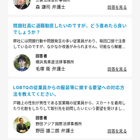
三善法律会計事務所
森 謙司 弁護士
回答を見る
問題社員に退職勧奨したいのですが、どう進めたら良い
でしょうか？
弊社には問題行動や問題発言の多い従業員がおり、毎回口頭で注意
しているのですが、なかなか改善がみられません。可能なら解雇し
たいところですが、トラブルになっても困るので、まずは退職勧奨
回答者
を試みようと考えています。どのように進めるべきでしょうか。
横浜馬車道法律事務所
毛塚 衛 弁護士
回答を見る
LGBTQの従業員からの服装等に関する要望への対応方
法を教えてください。
戸籍上の性別が男性である営業職の従業員から、スカートを着用し
たり化粧をしたりして取引先を訪問したいという要望を受けまし
た。取引先からの反応が怖いので、今まで通りの身なりで働くか、
回答者
内勤への配置転換を受け入れるよう打診したいです。気を付けるべ
野田アジア国際法律事務所
き点はありますか？
野田 雄二朗 弁護士
回答を見る