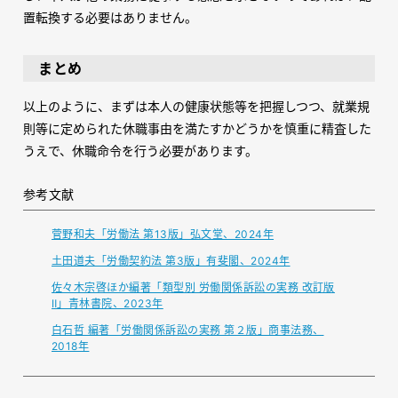
置転換する必要はありません。
まとめ
以上のように、まずは本人の健康状態等を把握しつつ、就業規
則等に定められた休職事由を満たすかどうかを慎重に精査した
うえで、休職命令を行う必要があります。
参考文献
菅野和夫「労働法 第13版」弘文堂、2024年
土田道夫「労働契約法 第3版」有斐閣、2024年
佐々木宗啓ほか編著「類型別 労働関係訴訟の実務 改訂版
Ⅱ」青林書院、2023年
白石哲 編著「労働関係訴訟の実務 第２版」商事法務、
2018年