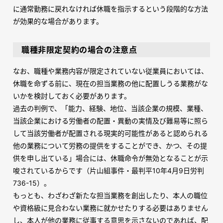
に通常勤務に戻れなければ休職を指示するという段階的な方法
が効果的な場合があります。
職種非限定契約の場合の注意点
なお、職種や業務内容が限定されていない従業員においては、
休職を命ずる前に、現在の担当業務の他に配置しうる業務がな
いかを検討しておく必要があります。
過去の判例で、「能力、経験、地位、当該企業の規模、業種、
当該企業における労働者の配置・異動の実情及び難易等に照ら
して当該労働者が配置される現実的可能性があると認められる
他の業務について労務の提供をすることができ、かつ、その提
供を申し出ている」場合には、休職命令が無効となることが示
唆されているからです（片山組事件・最判平
10
年
4
月
9
日労判
736-15
）。
もっとも、わざわざ新たな担当業務を創出したり、本人の職位
や資格級に見合わない業務に就かせたりする必要はありません
し、本人が他の業務に従事する意思を示さないのであれば、配