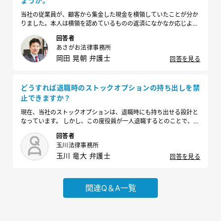
ょうか。
当社の従業員が、顧客から集金した現金を横領していたことが分か
りました。本人は横領を認めているものの返済になかなか応じよう
としないため、刑事告訴も視野に入れているのですが、どのような
回答者
対応をすべきでしょうか。
あさがお法律事務所
岡田 晃朝 弁護士
回答を見る
どうすれば退職時のストックオプションの持ち出しを禁
止できますか？
現在、当社のストックオプションは、退職時にも持ち出せる設計と
なっています。 しかし、この度役員が一人退職するとのことで、ス
トックオプションの持ち出しを禁止したいです。ストックオプショ
回答者
ンの持ち出しを禁止するにはどうすればよいですか？
玉川法律事務所
玉川 竜大 弁護士
回答を見る
関連Q＆A一覧