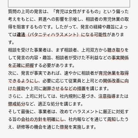
質問の上司の発言は、「育児は女性がするもの」という偏った
考えをもとに、昇進への影響を示唆し、相談者の育児休業の取
得を阻害するものです。したがって、発言の経緯や趣旨によっ
ては
違法
（パタニティハラスメント）になる可能性
がありま
す。
相談を受けた事業者は、まず相談者、上司双方から
聴き取り
を
して発言の内容・趣旨、相談者が受けた不利益などの
事実関係
を正確に把握
する必要があります。
次に、発言が事実であれば、速やかに相談者が
育児休業を取得
できるようにし
、必要に応じて従業員と上司との
関係改善に向
けた援助
や上司に
謝罪させるなどの措置
を講じます。
さらに、上司に対しては、社内規則に基づき、
注意指導
または
懲戒処分
など、適正な処分を講じます。
そして最後に、事業者は、改めてハラスメントに厳正に対処す
る旨の
会社の方針を明確にし
、社内報などを通じて
周知
したう
え、研修等の機会を通じた
啓発
を実施します。