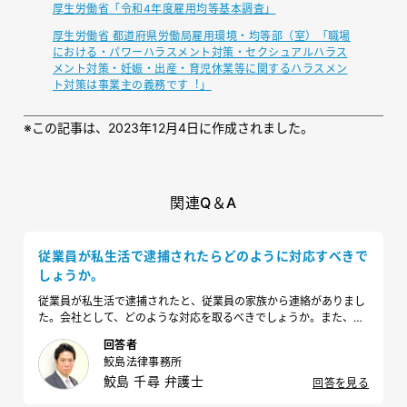
厚生労働省「令和4年度雇用均等基本調査」
厚生労働省 都道府県労働局雇用環境・均等部（室）「職場
における・パワーハラスメント対策・セクシュアルハラス
メント対策・妊娠・出産・育児休業等に関するハラスメン
ト対策は事業主の義務です︕」
※
この記事は、2023年12月4日に作成されました。
関連Q＆A
従業員が私生活で逮捕されたらどのように対応すべきで
しょうか。
従業員が私生活で逮捕されたと、従業員の家族から連絡がありまし
た。会社として、どのような対応を取るべきでしょうか。また、逮
捕を理由とした解雇は可能なのでしょうか。
回答者
鮫島法律事務所
鮫島 千尋 弁護士
回答を見る