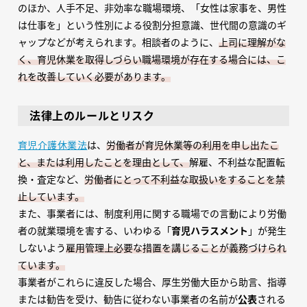
のほか、人手不足、非効率な職場環境、「女性は家事を、男性
は仕事を」という性別による役割分担意識、世代間の意識のギ
ャップなどが考えられます。相談者のように、
上司に理解がな
く、育児休業を取得しづらい職場環境が存在する場合には、こ
れを改善していく必要があります。
法律上のルールとリスク
育児介護休業法
は、
労働者が育児休業等の利用を申し出たこ
と、
または利用したことを理由として、
解雇、不利益な配置転
換・査定など、
労働者にとって不利益な取扱いをすることを禁
止しています。
また、事業者には、制度利用に関する職場での言動により労働
者の就業環境を害する、いわゆる「
育児ハラスメント
」が発生
しないよう
雇用管理上必要な措置を講じることが義務づけられ
ています。
事業者がこれらに違反した場合、厚生労働大臣から助言、指導
または勧告を受け、勧告に従わない事業者の名前が
公表
される