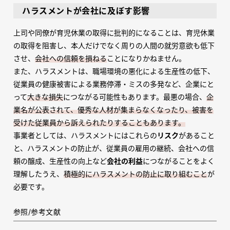
ハラスメントが会社に及ぼす影響
上司や同僚が育児休業の取得に批判的になることは、育児休業
の取得を阻害し、本人だけでなく周りの人間の就労意欲も低下
させ、
会社への信頼を損ねる
ことになりかねません。
また、ハラスメントは、職場環境の悪化による生産性の低下、
従業員の健康被害による業務停滞・ミスの多発など、企業にと
って
大きな損失
につながる可能性もあります。最悪の場合、
企
業名が公表されて、優秀な人材が集まらなくなったり、被害を
受けた従業員から訴えられたりすることもあります。
事業者としては、ハラスメントにはこれらの
リスク
があること
と、ハラスメントの防止が、従業員の雇用の継続、会社への信
頼の醸成、生産性の向上など
会社の利益
につながることをよく
理解したうえ、
積極的にハラスメントの防止に取り組むこと
が
必要です。
参照/参考文献