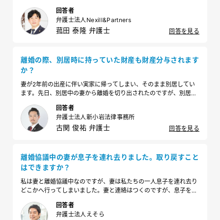
す。このまま支払いに応じない場合は、立ち退いてもらいたいので
回答者
すが、どのように請求すべきでしょうか？
弁護士法人Nexill&Partners
菰田 泰隆 弁護士
回答を見る
離婚の際、別居時に持っていた財産も財産分与されます
か？
妻が2年前の出産に伴い実家に帰ってしまい、そのまま別居してい
ます。先日、別居中の妻から離婚を切り出されたのですが、別居中
の財産も分与しなければならないのでしょうか？
回答者
弁護士法人新小岩法律事務所
古関 俊祐 弁護士
回答を見る
離婚協議中の妻が息子を連れ去りました。取り戻すこと
はできますか？
私は妻と離婚協議中なのですが、妻は私たちの一人息子を連れ去り
どこかへ行ってしまいました。妻と連絡はつくのですが、息子を手
放す意思はないとのことです。息子を取り戻すことは可能でしょう
回答者
か？
弁護士法人えそら