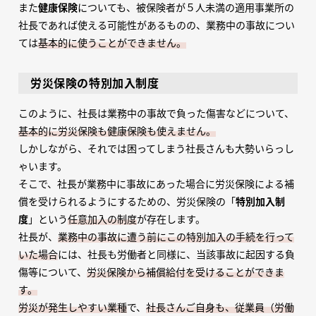
また
健康保険
についても、被保険者が５人未満の適用事業所の
社長であれば使える可能性があるものの、業務中の事故につい
ては
基本的に使うことができません。
労災保険の特別加入制度
このように、社長は業務中の事故で負った傷害などについて、
基本的に労災保険も健康保険も使えません。
しかしながら、それでは困ってしまう社長さんも大勢いらっし
ゃいます。
そこで、社長が業務中に事故にあった場合に労災保険による補
償を受けられるようにするための、労災保険の「
特別加入制
度
」という
任意加入の制度
が存在します。
社長が、
業務中の事故に遭う前にこの特別加入の手続を行って
いた場合
には、社長も労働者と同様に、当該事故に起因する負
傷等について、
労災保険から補償給付を受けることができま
す。
労災が発生しやすい業種
で、
社長さんご自身も、従業員（労働