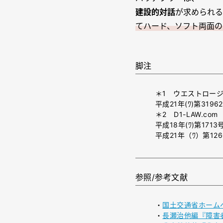
建設的対話
が求められる
てハード、ソフト両面の
脚注
＊1 ウエストロー
平成21年(ﾜ)第319
＊2 D1-LAW.com
平成18年(ﾜ)第171
平成21年（ﾜ）第12
参照/参考文献
・
国土交通省ホーム
・
長瀬治他編『障害者