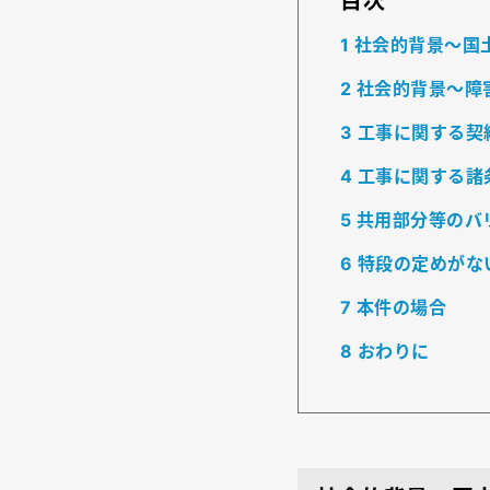
目次
1
社会的背景～国
2
社会的背景～障
3
工事に関する契
4
工事に関する諸
5
共用部分等のバ
6
特段の定めがな
7
本件の場合
8
おわりに