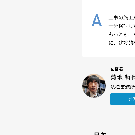
工事の施工
十分検討し
もっとも、
に、建設的
回答者
菊地 哲
法律事務所
弁