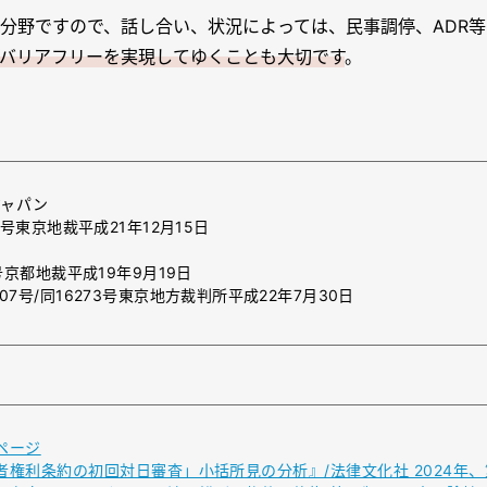
分野ですので、話し合い、状況によっては、民事調停、ADR
バリアフリーを実現してゆくことも大切です
。
ジャパン
62号東京地裁平成21年12月15日
3号京都地裁平成19年9月19日
607号/同16273号東京地方裁判所平成22年7月30日
ページ
権利条約の初回対日審査」小括所見の分析』/法律文化社 2024年、