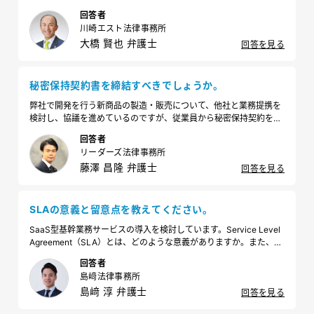
のではと社員から相談されたのですが、信頼感を損なうのではない
回答者
か思い、打診を迷っています。長年取引している企業と改めて契約
川崎エスト法律事務所
書を作成することは、どのようなメリットがあるのでしょうか。
大橋 賢也 弁護士
回答を見る
秘密保持契約書を締結すべきでしょうか。
弊社で開発を行う新商品の製造・販売について、他社と業務提携を
検討し、協議を進めているのですが、従業員から秘密保持契約を締
結しておかなくて大丈夫かと相談がありました。既にある程度の情
回答者
報の開示はしているのですが、今からでも秘密保持契約書の締結を
リーダーズ法律事務所
検討すべきでしょうか。
藤澤 昌隆 弁護士
回答を見る
SLAの意義と留意点を教えてください。
SaaS型基幹業務サービスの導入を検討しています。Service Level
Agreement（SLA）とは、どのような意義がありますか。また、ど
のような点に留意すべきでしょうか。
回答者
島﨑法律事務所
島﨑 淳 弁護士
回答を見る