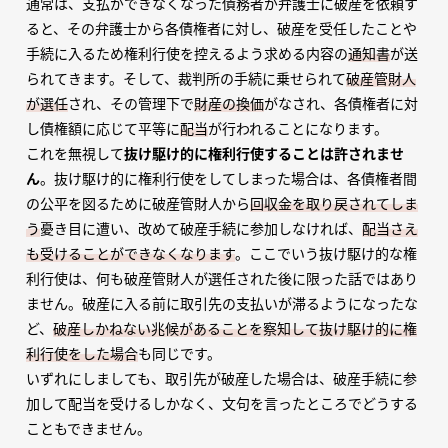
通常は、支払ができなくなった債務者が弁護士に破産を依頼す
ると、その弁護士から各債権者に対し、破産を受任したことや
手続に入るため権利行使を控えるよう求める内容の
通知書
が送
られてきます。そして、裁判所の手続に乗せられて
破産管財人
が選任
され、その管理下で
財産の換価
がなされ、各債権者に対
し債権額に応じて平等に
配当
が行われることになります。
これを無視して
抜け駆け的に権利行使することは許されませ
ん
。抜け駆け的に権利行使をしてしまった場合は、各債権者間
の公平を図るために破産管財人から
回収金を取り戻されてしま
う
憂き目に遭い、改めて破産手続に参加しなければ、
配当さえ
も受けることができなくなります
。ここでいう抜け駆け的な権
利行使は、何も破産管財人が選任された後に限った話ではあり
ません。破産に入る前に取引先の支払いが滞るようになったな
ど、
破産しかねない兆候があることを察知して抜け駆け的に権
利行使をした場合
も同じです。
いずれにしましても、取引先が破産した場合は、破産手続に参
加して配当を受けるしかなく、文句を言ったところでどうする
こともできません。