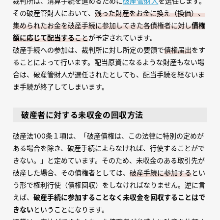
裁判所は、清算手続を進めるために
破産管財人
を選任します。
その破産管財人において、
残った財産をお金に換え（換価）、
集められたお金を破産手続に参加してきた各債権者に対し
債権
額に応じて配当する
こと
が予定されています。
破産手続への参加は、裁判所に対し所定の要領で
債権届出
をす
ることによって行います。配当原資になるような財産もない場
合は、破産管財人が選任されたとしても、配当手続を経ないま
ま手続が終了してしまいます。
破産者に対する未収金の回収方法
破産法100条１項は、「破産債権は、この法律に特別の定めが
ある場合を除き、破産手続によらなければ、行使することがで
きない。」と定めています。そのため、未収金のある取引先が
破産した場合、その債権者としては、
破産手続に参加する
とい
う形で権利行使（債権回収）をしなければなりません。逆に言
えば、
破産手続に参加することなく未収金を回収することはで
きない
ということになります。