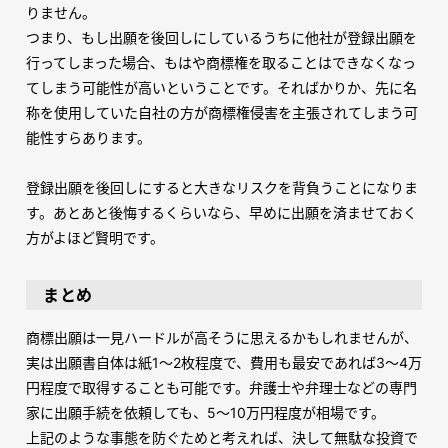
りません。
つまり、もし出願を後回しにしているうちに他社が登録出願を
行ってしまった場合、もはや商標権を取ることはできなくなっ
てしまう可能性が高いということです。そればかりか、先に名
称を使用していた自社の方が商標権侵害を主張されてしまう可
能性すらあります。
登録出願を後回しにすると大きなリスクを背負うことになりま
す。あとあと後悔するくらいなら、早めに出願を済ませておく
方がよほど賢明です。
まとめ
商標出願は一見ハードルが高そうに思えるかもしれませんが、
実は出願書自体は紙
1
～
2
枚程度で、費用も最安であれば
3
～
4
万
円程度で取得することも可能です。弁護士や弁理士などの専門
家に出願手続を依頼しても、
5
～
10
万円程度が相場です。
上記のような事態を防ぐためと考えれば、決して無駄な投資で