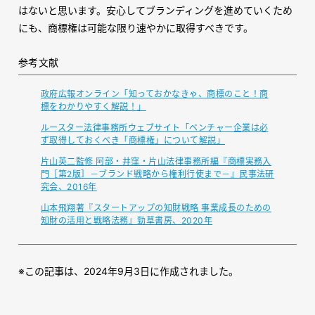
はないと思います。安心してブランディングを進めていくため
にも、商標権は可能な限り速やかに取得すべきです。
参考文献
政府広報オンライン「知っておかなきゃ、商標のこと！商
標をわかりやすく解説！」
ルースター法律事務所ウェブサイト「ベンチャー企業は必
ず取得しておくべき「商標権」について解説」
片山英二監修 阿部・井窪・片山法律事務所編『商標実務入
門［第2版］－ブランド戦略から権利行使まで－』民事法研
究会、2016年
山本飛翔著『スタートアップの知財戦略 事業成長のための
知財の活用と戦略法務』勁草書房、2020年
※この記事は、2024年9月3日に作成されました。