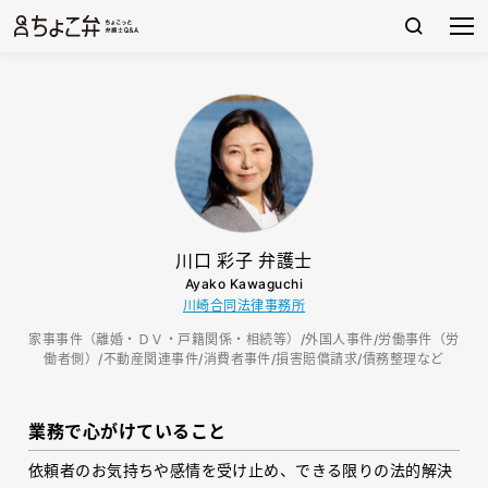
川口 彩子 弁護士
Ayako Kawaguchi
川崎合同法律事務所
家事事件（離婚・ＤＶ・戸籍関係・相続等）/外国人事件/労働事件（労
働者側）/不動産関連事件/消費者事件/損害賠償請求/債務整理など
業務で心がけていること
依頼者のお気持ちや感情を受け止め、できる限りの法的解決