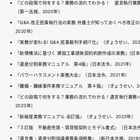
『どの段階で何をする？業務の流れでわかる！ 遺言執行業
（第一法規、2020年）
『Q&A 改正民事執行法の実務 弁護士が知っておくべき改正
2020年）
『実務が変わる! Q&A 民事裁判手続IT化』（ぎょうせい、20
『新債権法に基づく 建設工事請負契約約款作成の実務』(日本法
『遺産分割実務マニュアル 第4版』(日本法令、2021年)
『パワーハラスメント実務大全』（日本法令、2021年）
『離婚・離縁事件実務マニュアル 第４版』（ぎょうせい、20
『どの段階で何をする？業務の流れでわかる！遺言執行業務
2023年）
『新破産実務マニュアル 全訂版』（ぎょうせい、2023年）
『３訂版 不動産売買・賃貸借契約とモデル書式』（日本法令
『遺言書・遺産分割協議書等条項例集』（新日本法規、2016