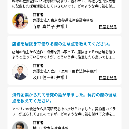
昨今の社会全体の人権意識の高まりに合わせて、当社も性的少数者
に配慮した採用活動をしていきたいです。どのような点に気を付け
ればよいですか？
回答者
弁護士法人東京表参道法律会計事務所
寺原 真希子 弁護士
回答を見る
店舗を居抜きで借りる際の注意点を教えてください。
店舗の借主から造作・設備を買い取って、居抜きでその店舗を借り
ようと思っているのですが、どういう点に注意したら良いでしょう
か？
回答者
弁護士法人立川・及川・野竹法律事務所
及川 健一郎 弁護士
回答を見る
海外企業から共同研究の話が来ました。契約の際の留意
点を教えてください。
アメリカの会社から共同研究を持ち掛けられました。契約書のドラ
フトが送られてきたのですが、どのような点に気を付けて交渉を
し、契約を締結したら良いですか？
回答者
橋口・松本法律事務所