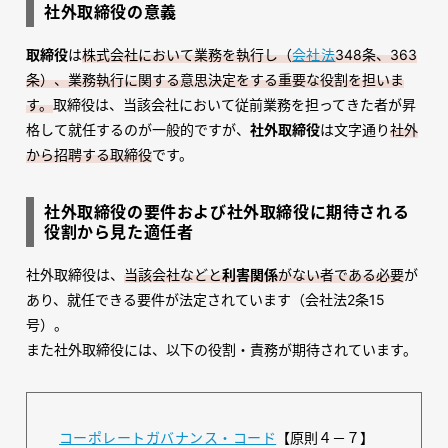
社外取締役の意義
取締役
は
株式会社において業務を執行し（
会社法
348条、363
条）、業務執行に関する意思決定をする重要な役割を担いま
す。
取締役は、当該会社において従前業務を担ってきた者が昇
格して就任するのが一般的ですが、
社外取締役
は文字通り
社外
から招聘する取締役
です。
社外取締役の要件および社外取締役に期待される
役割から見た適任者
社外取締役は、
当該会社などと
利害関係
がない者である必要
が
あり、就任できる要件が法定されています（会社法2条15
号）。
また社外取締役には、以下の役割・責務が期待されています。
コーポレートガバナンス・コード
【原則４－７】