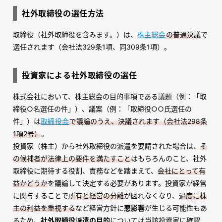
社外取締役の選任方法
取締役（社外取締役を含みます。）は、
株主総会
の普通決議
で
選任されます（会社法329条1項、同309条1項）。
投資家による社外取締役の選任
株式会社において、株主総会の目的事項である議題（例：「取
締役○名選任の件」）、議案（例：「取締役○○氏選任の
件」）は
取締役会
で議論のうえ、決議されます（会社法298条
1項2号）
。
投資家（株主）から社外取締役の派遣を要請された場合は、
そ
の候補者が法律上の要件を満たすこと
はもちろんのこと、社外
取締役に期待する役割、責務などを踏まえて、
会社にとって有
益かどうか
を議論して決定する必要があります。投資家が経営
に関与することで
所有と経営の分離
が図れなくなり、
過度に株
主の利益を重視する
など経営方針に
悪影響
が生じる可能性もあ
るため、
社外取締役派遣の目的
については当該投資家に確認