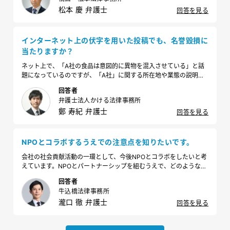
松本 慶 弁護士
回答を見る
インターネット上の伏字を用いた投稿でも、名誉毀損に
当たりますか？
ネット上で、「A社の食品は意図的に異物を混入させている」と話
題になっているのですが、「A社」に関する所在地や業態の説明内
容から、おそらく当社を指していることがわかりました。名誉棄損
回答者
としてなんらかの対応を取りたいのですが、伏字でも名誉棄損にあ
弁護士法人かける法律事務所
たるのでしょうか？
鄭 寿紀 弁護士
回答を見る
NPOとコラボするうえでの注意点を知りたいです。
会社の社会貢献活動の一環として、今後NPOとコラボをしたいと考
えています。NPOとパートナーシップを組むうえで、どのような点
に気を付けて進めるべきでしょうか。
回答者
牛込橋法律事務所
瀧口 徹 弁護士
回答を見る