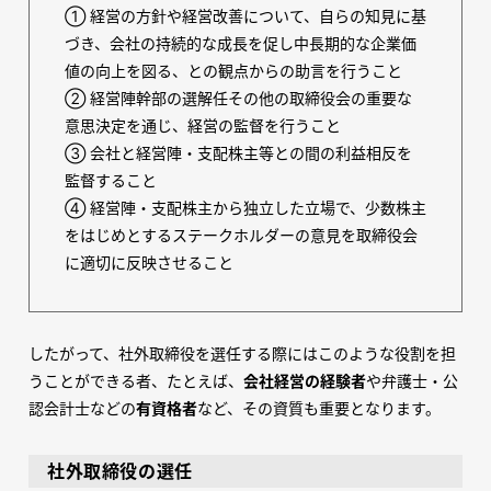
① 経営の方針や経営改善について、自らの知見に基
づき、会社の持続的な成長を促し中長期的な企業価
値の向上を図る、との観点からの助言を行うこと
② 経営陣幹部の選解任その他の取締役会の重要な
意思決定を通じ、経営の監督を行うこと
③ 会社と経営陣・支配株主等との間の利益相反を
監督すること
④ 経営陣・支配株主から独立した立場で、少数株主
をはじめとするステークホルダーの意見を取締役会
に適切に反映させること
したがって、社外取締役を選任する際にはこのような役割を担
うことができる者、たとえば、
会社経営の経験者
や弁護士・公
認会計士などの
有資格者
など、その資質も重要となります。
社外取締役の選任