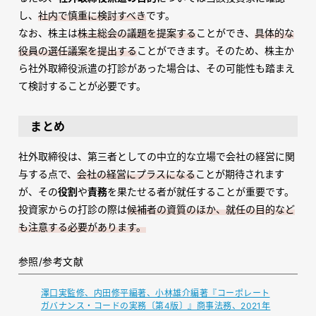
し、
社内で慎重に検討すべき
です。
なお、株主は
株主総会の議題を提案する
ことができ、
具体的な
役員の選任議案を提出する
ことができます。そのため、株主か
ら社外取締役派遣の打診があった場合は、その可能性も踏まえ
て検討することが必要です。
まとめ
社外取締役は、第三者としての中立的な立場で会社の経営に関
与する点で、
会社の経営にプラスになる
ことが期待されます
が、その
役割
や
責務
を果たせる者が就任することが重要です。
投資家からの打診の際は
候補者の資質のほか、就任の目的など
も注意する必要があります。
参照/参考文献
澤口実監修、内田修平編著、小林雄介編著『コーポレート
ガバナンス・コードの実務〔第4版〕』商事法務、2021年