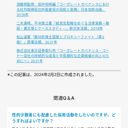
須藤修監修、田中和明編『コーポレートガバナンスにおけ
る社外取締役社外監査役の役割と実務』日本加除出版、
2018年
二木康晴、平井貴之著『経営支配権をめぐる法律実務－解
説・書式等とケーススタディ－』新日本法規、2016年
松山遥著『敵対的株主提案とプロキシーファイト〔第3
版〕』商事法務、2021年
株式会社東京証券取引所『コーポレートガバナンス・コー
ド～会社の持続的な成長と中長期的な企業価値の向上のた
めに～』2021年
※
この記事は、2024年2月2日に作成されました。
関連Q＆A
性的少数者にも配慮した採用活動をしたいのですが、ど
うすればよいですか？