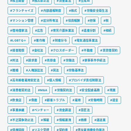
#株主総会
#独占禁止法
#貸金業法
#生成AI
#フランチャイズ
#内部通報制度
#株式
#労働安全衛生法
#マンション管理
#区分所有法
#役員報酬
#担保
#税
#借地借家法
#広告
#育児介護休業法
#遺産分割
#相続
#LGBTQ＋
#著作権
#財産分与
#電気通信事業法
#損害賠償
#会社法
#クロスボーダー
#不動産
#賃貸借契約
#刑法
#請求書
#売掛金
#労働法
#家事事件手続法
#離婚
#人権訴訟法
#民法
#労働基準法
#高年齢者雇用安定法
#個人情報
#プロバイダ責任制限法
#消費者契約法
#M&A
#労働契約法
#安全配慮義務
#残業
#飲食店
#倒産
#顧客トラブル
#雇用
#労働時間
#遺言
#事業承継
#ベンチャー
#資金調達
#意匠法
#不正競争防止法
#解雇
#情報漏洩
#商標
#運送業
#債権回収
#リスク管理
#契約書
#男女雇用機会均等法