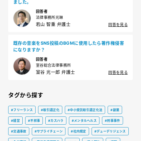
ました。
回答者
法律事務所光琳
若山 智重 弁護士
回答を見る
既存の音楽をSNS投稿のBGMに使用したら著作権侵害
になりますか？
回答者
室谷総合法律事務所
室谷 光一郎 弁護士
回答を見る
タグから探す
#フリーランス
#取引適正化
#中小受託取引適正化法
#副業
#経営
#不祥事
#カスハラ
#メンタルヘルス
#刑事事件
#交通事故
#サプライチェーン
#社内規定
#デューデリジェンス