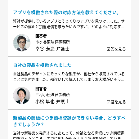
アプリを模倣された際の対応方法を教えてください。
弊社が提供しているアプリとそっくりのアプリを見つけました。サ
ービスの停止と損害賠償を求めたいのですが、どのように対応すれ
ばよいでしょうか？対応する際に気を付けるべきことも併せて教え
回答者
てください。
市ヶ谷東法律事務所
幸谷 泰造 弁護士
回答を見る
自社の製品を模倣されました。
自社製品のデザインにそっくりな製品が、他社から販売されている
ことに気付きました。勘違いして購入してしまうお客様がいそうな
ので、SNSで注意喚起を行いたいですし、すぐに販売を止めて欲し
回答者
いです。また取引先に対しても、これは自社製品ではないと伝えて
三村小松法律事務所
おきたいです。どうすればよいですか？初期対応や注意が必要な点
小松 隼也 弁護士
についてアドバイスをお願いします。
回答を見る
新製品の商標につき商標登録ができない場合、どうすべ
きでしょうか？
当社の新製品を発売するにあたって、候補となる商標につき商標調
査を行ったところ、すでに他社が似たような商標を登録していまし