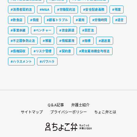
#消費者契約法
#M&A
#労働契約法
#安全配慮義務
#残業
#飲食店
#倒産
#顧客トラブル
#雇用
#労働時間
#遺言
#事業承継
#ベンチャー
#資金調達
#意匠法
#不正競争防止法
#解雇
#情報漏洩
#商標
#運送業
#債権回収
#リスク管理
#契約書
#男女雇用機会均等法
#ハラスメント
#パワハラ
Q＆A記事
弁護士紹介
サイトマップ
プライバシーポリシー
ちょこ弁とは