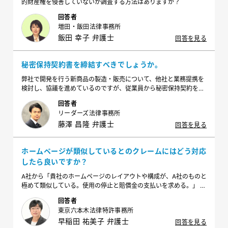
的財産権を侵害していないか調査する方法はありますか？
回答者
増田・飯田法律事務所
飯田 幸子 弁護士
回答を見る
秘密保持契約書を締結すべきでしょうか。
弊社で開発を行う新商品の製造・販売について、他社と業務提携を
検討し、協議を進めているのですが、従業員から秘密保持契約を締
結しておかなくて大丈夫かと相談がありました。既にある程度の情
回答者
報の開示はしているのですが、今からでも秘密保持契約書の締結を
リーダーズ法律事務所
検討すべきでしょうか。
藤澤 昌隆 弁護士
回答を見る
ホームページが類似しているとのクレームにはどう対応
したら良いですか？
A社から「貴社のホームページのレイアウトや構成が、A社のものと
極めて類似している。使用の停止と賠償金の支払いを求める。」 と
してクレームを受けました。どのようにして対応すればよいでしょ
回答者
うか。
東京六本木法律特許事務所
早稲田 祐美子 弁護士
回答を見る