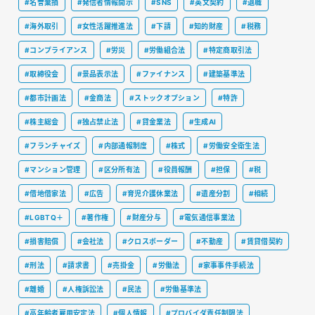
#名誉棄損
#発信者情報開示
#SNS
#英文契約
#退職
#海外取引
#女性活躍推進法
#下請
#知的財産
#税務
#コンプライアンス
#労災
#労働組合法
#特定商取引法
#取締役会
#景品表示法
#ファイナンス
#建築基準法
#都市計画法
#金商法
#ストックオプション
#特許
#株主総会
#独占禁止法
#貸金業法
#生成AI
#フランチャイズ
#内部通報制度
#株式
#労働安全衛生法
#マンション管理
#区分所有法
#役員報酬
#担保
#税
#借地借家法
#広告
#育児介護休業法
#遺産分割
#相続
#LGBTQ＋
#著作権
#財産分与
#電気通信事業法
#損害賠償
#会社法
#クロスボーダー
#不動産
#賃貸借契約
#刑法
#請求書
#売掛金
#労働法
#家事事件手続法
#離婚
#人権訴訟法
#民法
#労働基準法
#高年齢者雇用安定法
#個人情報
#プロバイダ責任制限法