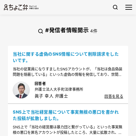
#発信者情報開示
4件
当社に関する虚偽のSNS情報について削除請求をした
いです。
当社の従業員になりすましたSNSアカウントが、「当社は食品偽装
問題を隠蔽している」といった虚偽の情報を発信しており、世間に
誤解される恐れが大きいため、削除請求をしたいです。どのように
回答者
進めるのが適切でしょうか。
弁護士法人大手町法律事務所
眞子 幸人 弁護士
回答を見る
SNS上で当社経営層について事実無根の悪口を書かれ
た投稿が拡散しました。
SNS上で「当社の経営層は暴力団と繋がっている」といった事実無
根の悪口を匿名アカウントが投稿したところ、大量に拡散され、問