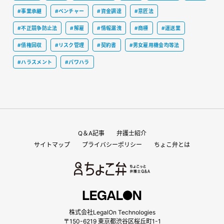
#事業承継
#ベンチャー
#資金調達
#意匠法
#不正競争防止法
#解雇
#情報漏洩
#商標
#運送業
#債権回収
#リスク管理
#契約書
#男女雇用機会均等法
#ハラスメント
#パワハラ
Q＆A記事
弁護士紹介
サイトマップ
プライバシーポリシー
ちょこ弁とは
株式会社LegalOn Technologies
〒150-6219 東京都渋谷区桜丘町1-1