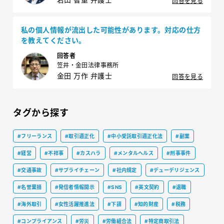
回答を見る
私の個人情報が流出した可能性があります。対応の仕方
を教えてください。
回答者
笠井・金田法律事務所
金田 万作 弁護士
回答を見る
タグから探す
#フリーランス
#取引適正化
#中小受託取引適正化法
#副業
#経営
#不祥事
#カスハラ
#メンタルヘルス
#刑事事件
#交通事故
#サプライチェーン
#社内規定
#デューデリジェンス
#名誉棄損
#発信者情報開示
#SNS
#英文契約
#退職
#海外取引
#女性活躍推進法
#下請
#知的財産
#税務
#コンプライアンス
#労災
#労働組合法
#特定商取引法