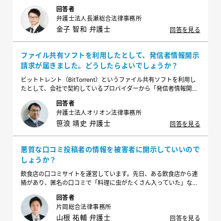
い合わせが殺到しています。このような場合、どう対応するのが適
回答者
切でしょうか。
弁護士法人長瀬総合法律事務所
金子 智和 弁護士
回答を見る
ファイル共有ソフトを利用したとして、発信者情報開示
請求が届きました。どうしたらよいでしょうか？
ビットトレント（BitTorrent）というファイル共有ソフトを利用し
たとして、会社で契約しているプロバイダーから「発信者情報開示
請求に係る意見照会書」が届きました。全く意味がわかりませんが
回答者
これはどういうものなのでしょうか。また、これからどうしたらよ
弁護士法人オリオン法律事務所
いのでしょうか？
笹浪 靖史 弁護士
回答を見る
悪質な口コミ投稿者の情報を被害者に開示していいので
しょうか？
飲食店の口コミサイトを運営しています。先日、ある飲食店から連
絡があり、匿名の口コミで「料理に虫がたくさん入っていた」など
事実無根の悪質な口コミを書かれしまったので投稿者を特定して教
回答者
えてほしい、と請求を受けました。どのように対処するのが適切で
片岡総合法律事務所
しょうか。
山根 祐輔 弁護士
回答を見る