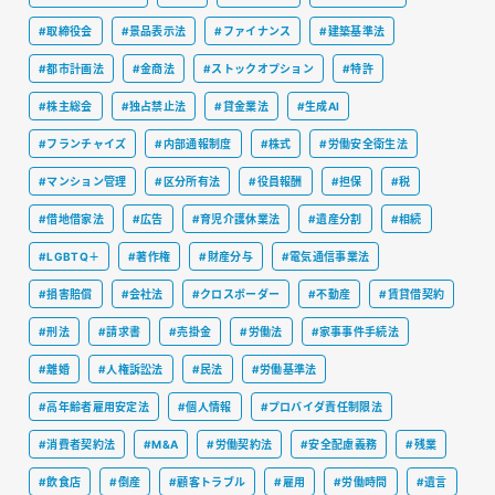
#取締役会
#景品表示法
#ファイナンス
#建築基準法
#都市計画法
#金商法
#ストックオプション
#特許
#株主総会
#独占禁止法
#貸金業法
#生成AI
#フランチャイズ
#内部通報制度
#株式
#労働安全衛生法
#マンション管理
#区分所有法
#役員報酬
#担保
#税
#借地借家法
#広告
#育児介護休業法
#遺産分割
#相続
#LGBTQ＋
#著作権
#財産分与
#電気通信事業法
#損害賠償
#会社法
#クロスボーダー
#不動産
#賃貸借契約
#刑法
#請求書
#売掛金
#労働法
#家事事件手続法
#離婚
#人権訴訟法
#民法
#労働基準法
#高年齢者雇用安定法
#個人情報
#プロバイダ責任制限法
#消費者契約法
#M&A
#労働契約法
#安全配慮義務
#残業
#飲食店
#倒産
#顧客トラブル
#雇用
#労働時間
#遺言