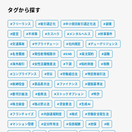
タグから探す
#フリーランス
#取引適正化
#中小受託取引適正化法
#副業
#経営
#不祥事
#カスハラ
#メンタルヘルス
#刑事事件
#交通事故
#サプライチェーン
#社内規定
#デューデリジェンス
#名誉棄損
#発信者情報開示
#SNS
#英文契約
#退職
#海外取引
#女性活躍推進法
#下請
#知的財産
#税務
#コンプライアンス
#労災
#労働組合法
#特定商取引法
#取締役会
#景品表示法
#ファイナンス
#建築基準法
#都市計画法
#金商法
#ストックオプション
#特許
#株主総会
#独占禁止法
#貸金業法
#生成AI
#フランチャイズ
#内部通報制度
#株式
#労働安全衛生法
#マンション管理
#区分所有法
#役員報酬
#担保
#税