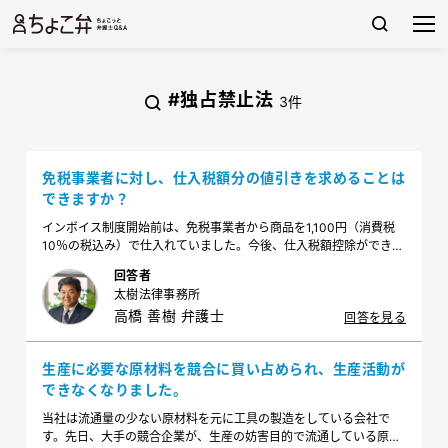
#独占禁止法
3件
免税事業者に対し、仕入税額分の値引きを求めることは
できますか？
インボイス制度開始前は、免税事業者から商品を1,100円（消費税
10％の税込み）で仕入れていました。今後、仕入税額控除ができな
くなるため免税事業者に値引き交渉したいのですが、消費税分100
回答者
円のうちいくらなら値引きするよう求めても問題ないですか。
太樹法律事務所
高橋 善樹 弁護士
回答を見る
生産に必要な原材料を競合に買い占められ、生産活動が
できなくなりました。
当社は流通量の少ない原材料を元に工具の製造をしている会社で
す。先日、大手の競合企業が、生産の妨害目的で流通している原材