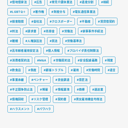
#借地借家法
#広告
#育児介護休業法
#遺産分割
#相続
#LGBTQ＋
#著作権
#財産分与
#電気通信事業法
#損害賠償
#会社法
#クロスボーダー
#不動産
#賃貸借契約
#刑法
#請求書
#売掛金
#労働法
#家事事件手続法
#離婚
#人権訴訟法
#民法
#労働基準法
#高年齢者雇用安定法
#個人情報
#プロバイダ責任制限法
#消費者契約法
#M&A
#労働契約法
#安全配慮義務
#残業
#飲食店
#倒産
#顧客トラブル
#雇用
#労働時間
#遺言
#事業承継
#ベンチャー
#資金調達
#意匠法
#不正競争防止法
#解雇
#情報漏洩
#商標
#運送業
#債権回収
#リスク管理
#契約書
#男女雇用機会均等法
#ハラスメント
#パワハラ