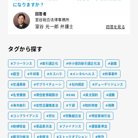
になりますか？
回答者
室谷総合法律事務所
室谷 光一郎 弁護士
回答を見る
タグから探す
#フリーランス
#取引適正化
#中小受託取引適正化法
#副業
#経営
#不祥事
#カスハラ
#メンタルヘルス
#刑事事件
#交通事故
#サプライチェーン
#社内規定
#デューデリジェンス
#名誉棄損
#発信者情報開示
#SNS
#英文契約
#退職
#海外取引
#女性活躍推進法
#下請
#知的財産
#税務
#コンプライアンス
#労災
#労働組合法
#特定商取引法
#取締役会
#景品表示法
#ファイナンス
#建築基準法
#都市計画法
#金商法
#ストックオプション
#特許