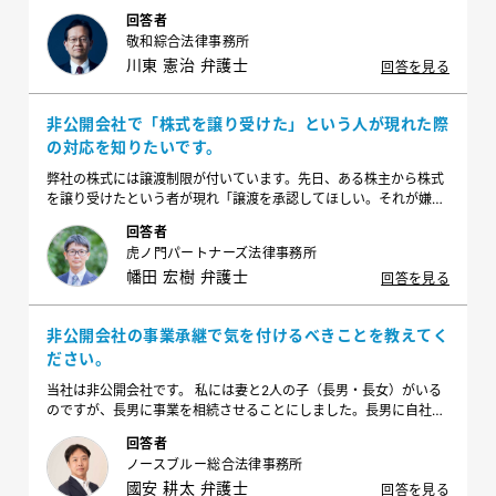
きたのですが、資金調達の手段として「エクイティ・ファイナン
回答者
ス」もあると耳にしました。 そもそも「エクイティ・ファイナン
敬和綜合法律事務所
ス」とは何でしょうか、またどのようなメリット・デメリットがあ
川東 憲治 弁護士
るのでしょうか？
回答を見る
非公開会社で「株式を譲り受けた」という人が現れた際
の対応を知りたいです。
弊社の株式には譲渡制限が付いています。先日、ある株主から株式
を譲り受けたという者が現れ「譲渡を承認してほしい。それが嫌な
ら買い取ってほしい。」との請求を受けました。譲受人を株主とは
回答者
認めたくないのですが、他方で譲渡人を株主のままにするのも良く
虎ノ門パートナーズ法律事務所
ない気がします。どうすればよいでしょうか？
幡田 宏樹 弁護士
回答を見る
非公開会社の事業承継で気を付けるべきことを教えてく
ださい。
当社は非公開会社です。 私には妻と2人の子（長男・長女）がいる
のですが、長男に事業を相続させることにしました。長男に自社株
式を１００％相続させる遺言を書いたのですが、その他にやってお
回答者
くべきことや気を付けるべきことはありますか？
ノースブルー総合法律事務所
國安 耕太 弁護士
回答を見る