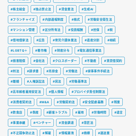
#株主総会
#独占禁止法
#貸金業法
#生成AI
#フランチャイズ
#内部通報制度
#株式
#労働安全衛生法
#マンション管理
#区分所有法
#役員報酬
#担保
#税
#借地借家法
#広告
#育児介護休業法
#遺産分割
#相続
#LGBTQ＋
#著作権
#財産分与
#電気通信事業法
#損害賠償
#会社法
#クロスボーダー
#不動産
#賃貸借契約
#刑法
#請求書
#売掛金
#労働法
#家事事件手続法
#離婚
#人権訴訟法
#民法
#労働基準法
#高年齢者雇用安定法
#個人情報
#プロバイダ責任制限法
#消費者契約法
#M&A
#労働契約法
#安全配慮義務
#残業
#飲食店
#倒産
#顧客トラブル
#雇用
#労働時間
#遺言
#事業承継
#ベンチャー
#資金調達
#意匠法
#不正競争防止法
#解雇
#情報漏洩
#商標
#運送業