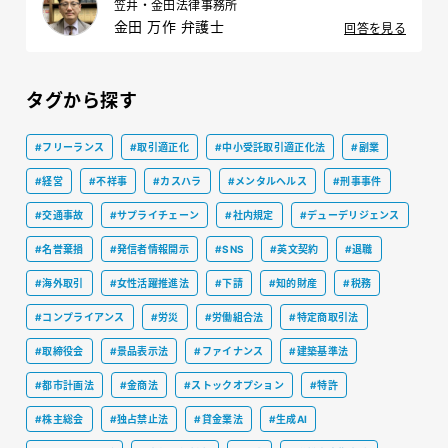
笠井・金田法律事務所
金田 万作 弁護士
回答を見る
タグから探す
#フリーランス
#取引適正化
#中小受託取引適正化法
#副業
#経営
#不祥事
#カスハラ
#メンタルヘルス
#刑事事件
#交通事故
#サプライチェーン
#社内規定
#デューデリジェンス
#名誉棄損
#発信者情報開示
#SNS
#英文契約
#退職
#海外取引
#女性活躍推進法
#下請
#知的財産
#税務
#コンプライアンス
#労災
#労働組合法
#特定商取引法
#取締役会
#景品表示法
#ファイナンス
#建築基準法
#都市計画法
#金商法
#ストックオプション
#特許
#株主総会
#独占禁止法
#貸金業法
#生成AI