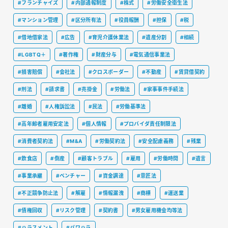
#フランチャイズ
#内部通報制度
#株式
#労働安全衛生法
#マンション管理
#区分所有法
#役員報酬
#担保
#税
#借地借家法
#広告
#育児介護休業法
#遺産分割
#相続
#LGBTQ＋
#著作権
#財産分与
#電気通信事業法
#損害賠償
#会社法
#クロスボーダー
#不動産
#賃貸借契約
#刑法
#請求書
#売掛金
#労働法
#家事事件手続法
#離婚
#人権訴訟法
#民法
#労働基準法
#高年齢者雇用安定法
#個人情報
#プロバイダ責任制限法
#消費者契約法
#M&A
#労働契約法
#安全配慮義務
#残業
#飲食店
#倒産
#顧客トラブル
#雇用
#労働時間
#遺言
#事業承継
#ベンチャー
#資金調達
#意匠法
#不正競争防止法
#解雇
#情報漏洩
#商標
#運送業
#債権回収
#リスク管理
#契約書
#男女雇用機会均等法
#ハラスメント
#パワハラ