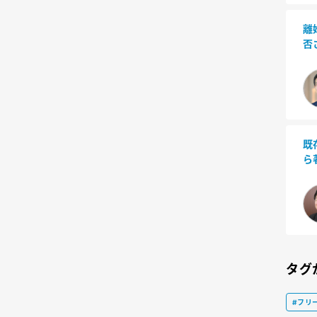
離
否
既
ら
タグ
#フリ