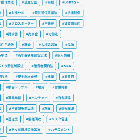
介護休業法
#遺産分割
#相続
#LGBTQ＋
権
#財産分与
#電気通信事業法
#損害賠償
法
#クロスボーダー
#不動産
#賃貸借契約
#請求書
#売掛金
#労働法
事件手続法
#離婚
#人権訴訟法
#民法
基準法
#高年齢者雇用安定法
#個人情報
バイダ責任制限法
#消費者契約法
#M&A
契約法
#安全配慮義務
#残業
#飲食店
#顧客トラブル
#雇用
#労働時間
#事業承継
#ベンチャー
#資金調達
法
#不正競争防止法
#解雇
#情報漏洩
#運送業
#債権回収
#リスク管理
書
#男女雇用機会均等法
#ハラスメント