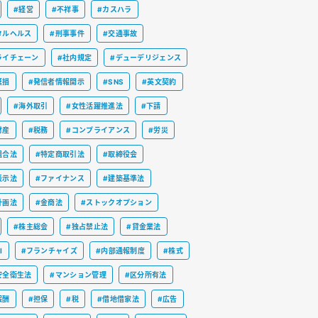
#経営
#不祥事
#カスハラ
タルヘルス
#刑事事件
#交通事故
ライチェーン
#社内規定
#デューデリジェンス
棄損
#発信者情報開示
#SNS
#英文契約
#海外取引
#女性活躍推進法
#下請
財産
#税務
#コンプライアンス
#労災
組合法
#特定商取引法
#取締役会
表示法
#ファイナンス
#建築基準法
計画法
#金商法
#ストックオプション
#株主総会
#独占禁止法
#貸金業法
I
#フランチャイズ
#内部通報制度
#株式
安全衛生法
#マンション管理
#区分所有法
報酬
#担保
#税
#借地借家法
#広告