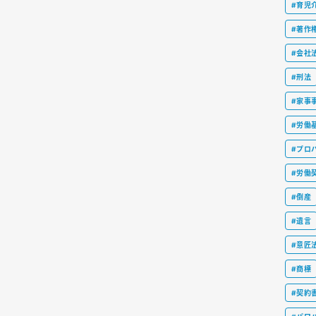
#育児
#著作
#会社
#刑法
#家事
#労働
#プロ
#労働
#倒産
#遺言
#意匠
#商標
#契約