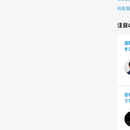
社長個
注目
退
を
い
会
う