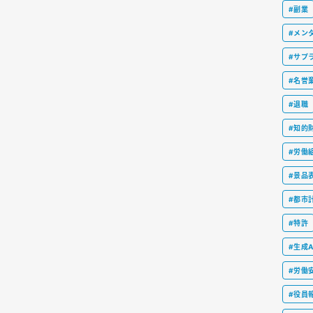
#副業
#メン
#サプ
#名誉
#退職
#知的
#労働
#景品
#都市
#特許
#生成A
#労働
#役員