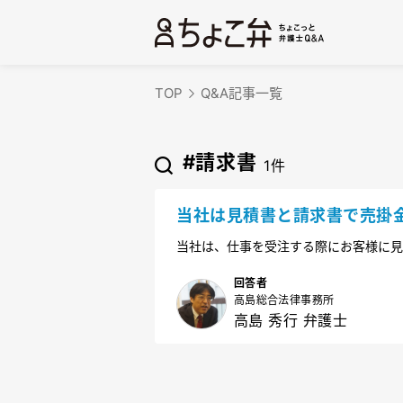
TOP
Q&A記事一覧
#請求書
1件
当社は見積書と請求書で売掛
うか？
当社は、仕事を受注する際にお客様に見
ったりした時に請求書を出して、代金を
商品頼んだ覚えがないから返品する」と
回答者
高島総合法律事務所
すでしょうか。
高島 秀行 弁護士