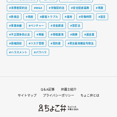
#消費者契約法
#M&A
#労働契約法
#安全配慮義務
#残業
#飲食店
#倒産
#顧客トラブル
#雇用
#労働時間
#遺言
#事業承継
#ベンチャー
#資金調達
#意匠法
#不正競争防止法
#解雇
#情報漏洩
#商標
#運送業
#債権回収
#リスク管理
#契約書
#男女雇用機会均等法
#ハラスメント
#パワハラ
Q＆A記事
弁護士紹介
サイトマップ
プライバシーポリシー
ちょこ弁とは