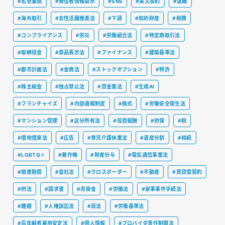
#名誉棄損
#発信者情報開示
#SNS
#英文契約
#退職
#海外取引
#女性活躍推進法
#下請
#知的財産
#税務
#コンプライアンス
#労災
#労働組合法
#特定商取引法
#取締役会
#景品表示法
#ファイナンス
#建築基準法
#都市計画法
#金商法
#ストックオプション
#特許
#株主総会
#独占禁止法
#貸金業法
#生成AI
#フランチャイズ
#内部通報制度
#株式
#労働安全衛生法
#マンション管理
#区分所有法
#役員報酬
#担保
#税
#借地借家法
#広告
#育児介護休業法
#遺産分割
#相続
#LGBTQ＋
#著作権
#財産分与
#電気通信事業法
#損害賠償
#会社法
#クロスボーダー
#不動産
#賃貸借契約
#刑法
#請求書
#売掛金
#労働法
#家事事件手続法
#離婚
#人権訴訟法
#民法
#労働基準法
#高年齢者雇用安定法
#個人情報
#プロバイダ責任制限法