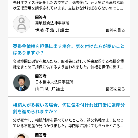
先日オフィス移転をしたのですが、退去後に、元大家から高額な原
状回復費用を請求されています。支払わなければならないのでしょ
うか？また、何とかして減額できないでしょうか？
回答者
菊地綜合法律事務所
伊藤 孝浩 弁護士
回答を見る
売掛金債権を担保に出す場合、気を付けた方が良いこと
はありますか？
金融機関に融資を頼んだら、取引先に対して将来取得する売掛金債
権をまとめて担保に供するよう言われました。債権を担保に出すと
いうのは想像しがたく不安なのですが、気を付けた方が良いことは
回答者
ありますか？
日本橋中央法律事務所
山口 明 弁護士
回答を見る
相続人が多数いる場合、何に気を付ければ円滑に遺産分
割を進められますか？
父が死亡し、相続財産を調べていたところ、祖父名義のままになっ
ている不動産が見つかりました。専門家に調べてもらったところ、
祖父の現在の相続人は15人 ということです。このような場合、スム
回答者
ーズに遺産分割協議を進めていくためには、どのように進めて行け