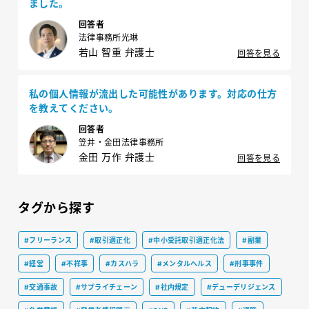
ました。
回答者
法律事務所光琳
若山 智重 弁護士
回答を見る
私の個人情報が流出した可能性があります。対応の仕方
を教えてください。
回答者
笠井・金田法律事務所
金田 万作 弁護士
回答を見る
タグから探す
#フリーランス
#取引適正化
#中小受託取引適正化法
#副業
#経営
#不祥事
#カスハラ
#メンタルヘルス
#刑事事件
#交通事故
#サプライチェーン
#社内規定
#デューデリジェンス