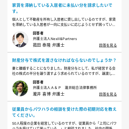
家賃を滞納している入居者に未払い分を請求したいで
す。
個人として不動産を所有し入居者に貸し出しているのですが、家賃
を滞納している入居者が一向に支払いに応じようとせず困っていま
す。このまま支払いに応じない場合は、立ち退いてもらいたいので
回答者
すが、どのように請求すべきでしょうか？
弁護士法人Nexill&Partners
菰田 泰隆 弁護士
回答を見る
財産分与で株式を渡さなければならないのでしょうか？
妻と離婚することになりました。財産分与として、私が経営する会
社の株式の半分を譲り渡すよう求められているのですが、譲渡しな
ければならないのでしょうか？
回答者
弁護士法人Ａ＆Ｐ 瀧井総合法律事務所
瀧井 喜博 弁護士
回答を見る
従業員からパワハラの相談を受けた際の初期対応を教え
てください。
50人程度の企業を経営しているのですが、従業員から「上司にパワ
ハラを受けていて困っている。」と相談されました。社内の関係者