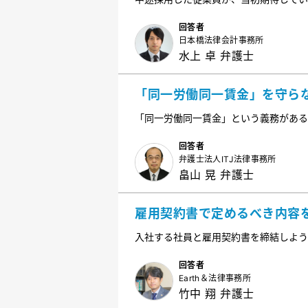
い状況です。このような従業員を「能力
か。また解雇する場合、どのような点に
回答者
日本橋法律会計事務所
水上 卓 弁護士
「同一労働同一賃金」を守ら
「同一労働同一賃金」という義務がある
ているか不安です。同一労働同一賃金を
ょうか。また、遵守にあたり、何をすべ
回答者
弁護士法人ITJ法律事務所
畠山 晃 弁護士
雇用契約書で定めるべき内容
入社する社員と雇用契約書を締結しよう
ょうか。また、雇用契約書は労働条件通
回答者
Earth＆法律事務所
竹中 翔 弁護士