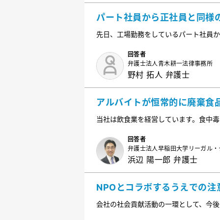
パート社員から正社員と同様
先日、工場勤務をしているパート社員か
ら、パート社員にも賞与を出してほしい
は、正社員のみ残業や配置転換があり、
回答者
弁護士法人青木耕一法律事務所
別はつけているつもりなのですが、どの
野村 拓人 弁護士
アルバイトが恒常的に廃棄食
ました。
当社は飲食業を経営しています。食中毒
いるのですが、先日、アルバイト社員が
ました。アルバイトに対してどのような
回答者
弁護士法人早稲田大学リーガル・
社内でどのような対策をすべきでしょう
浜辺 陽一郎 弁護士
NPOとコラボするうえでの注
会社の社会貢献活動の一環として、今後
トナーシップを組むうえで、どのような