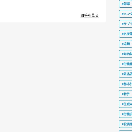
#副業
#メン
回答を見る
#サプ
#名誉
#退職
#知的
#労働
#景品
#都市
#特許
#生成A
#労働
#役員