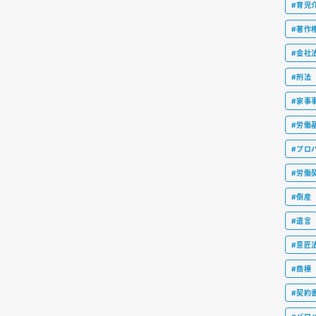
#育児
#著作
#会社
#刑法
#家事
#労働
#プロ
#労働
#倒産
#遺言
#意匠
#商標
#契約