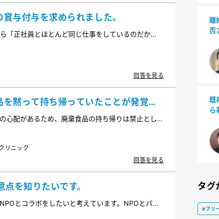
の賞与付与を求められました。
離
否
ら「正社員とほとんど同じ仕事をしているのだか
。」という要望を受けました。会社の方針として
責任も持たせているので、実際の業務は似ていても区
ような対応や説明が必要でしょうか。
回答を見る
既
品を黙って持ち帰っていたことが発覚し
ら
の心配があるため、廃棄食品の持ち帰りは禁止として
恒常的に廃棄食品等を持ち帰っていたことが発覚し
処分が可能でしょうか。また、再発防止のために、
クリニック
か。
回答を見る
タグ
意点を知りたいです。
NPOとコラボをしたいと考えています。NPOとパー
#フリ
点に気を付けて進めるべきでしょうか。