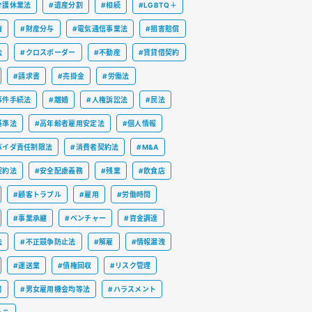
介護休業法
#遺産分割
#相続
#LGBTQ＋
権
#財産分与
#電気通信事業法
#損害賠償
法
#クロスボーダー
#不動産
#賃貸借契約
#請求書
#売掛金
#労働法
事件手続法
#離婚
#人権訴訟法
#民法
基準法
#高年齢者雇用安定法
#個人情報
バイダ責任制限法
#消費者契約法
#M&A
契約法
#安全配慮義務
#残業
#飲食店
#顧客トラブル
#雇用
#労働時間
#事業承継
#ベンチャー
#資金調達
法
#不正競争防止法
#解雇
#情報漏洩
#運送業
#債権回収
#リスク管理
書
#男女雇用機会均等法
#ハラスメント