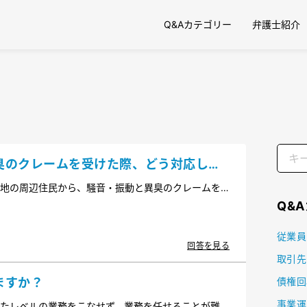
Q&Aカテゴリー
弁護士紹介
臭のクレームを受けた際、どう対応した
地の周辺住民から、騒音・振動と異臭のクレームを
いないと思うのですが、どう対応したらよいでしょ
Q&
従業員
回答を見る
取引先
ますか？
債権回
事業運
たレベルの業務をこなせず、業務を任せることが難し