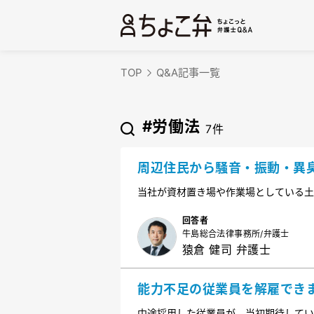
TOP
Q&A記事一覧
#労働法
7件
周辺住民から騒音・振動・異
らいいでしょうか？
当社が資材置き場や作業場としている土
受けました。法律に違反することはして
う？
回答者
牛島総合法律事務所/弁護士
猿倉 健司 弁護士
能力不足の従業員を解雇でき
中途採用した従業員が、当初期待してい