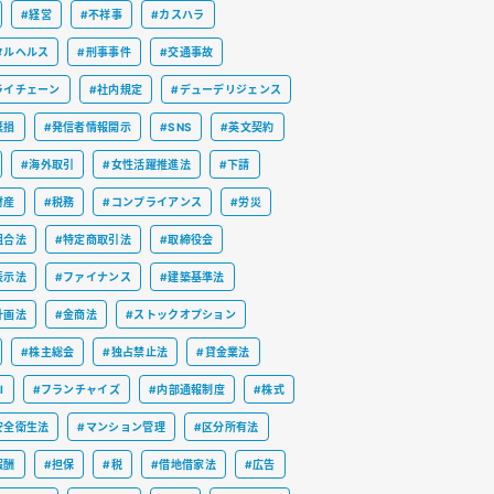
#経営
#不祥事
#カスハラ
タルヘルス
#刑事事件
#交通事故
ライチェーン
#社内規定
#デューデリジェンス
棄損
#発信者情報開示
#SNS
#英文契約
#海外取引
#女性活躍推進法
#下請
財産
#税務
#コンプライアンス
#労災
組合法
#特定商取引法
#取締役会
表示法
#ファイナンス
#建築基準法
計画法
#金商法
#ストックオプション
#株主総会
#独占禁止法
#貸金業法
I
#フランチャイズ
#内部通報制度
#株式
安全衛生法
#マンション管理
#区分所有法
報酬
#担保
#税
#借地借家法
#広告