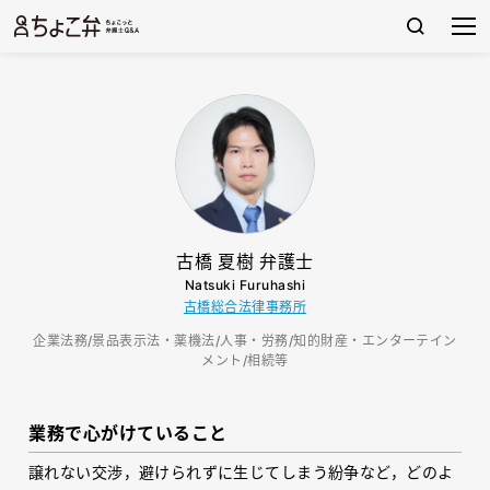
古橋 夏樹 弁護士
Natsuki Furuhashi
古橋総合法律事務所
企業法務/景品表示法・薬機法/人事・労務/知的財産・エンターテイン
メント/相続等
業務で心がけていること
譲れない交渉，避けられずに生じてしまう紛争など，どのよ