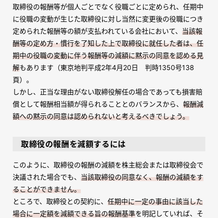
取締役の報酬等が個人ごとでなく役職ごとに定められ、任期中
に役職の変動が生じた取締役に対し当然に変更後の役職につき
定められた報酬等の額が支払われている会社において、
当該報
酬等の定め方・慣行を了知した上で取締役に就任した者は、任
期中の役職の変動に伴う報酬等の減額に黙示の同意を認める見
解
もあります（東京地判平成2年4月20日 判時1350号138
頁）。
しかし、正当な理由がない取締役解任の場合であっても損害賠
償として報酬相当額が得られることとのバランスから、
報酬減
額への黙示の同意は認められないと考えるべきでしょう。
取締役の報酬を減額するには
このように、取締役の報酬の減額を株主総会または取締役会で
決議された場合でも、
当該取締役の同意なく、報酬の減額をす
ることができません。
ところで、取締役との契約に、
任期中に一定の事由に該当した
場合に一定額を減額できる旨の報酬基準
を明記していれば、そ