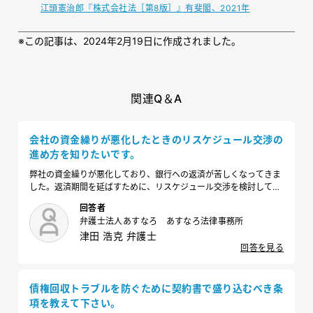
江頭憲治郎『株式会社法［第8版］』有斐閣、2021年
※
この記事は、2024年2月19日に作成されました。
関連Q＆A
会社の資金繰りが悪化したときのリスケジュール交渉の
進め方を知りたいです。
弊社の資金繰りが悪化しており、銀行への返済が苦しくなってきま
した。返済期間を延ばすために、リスケジュール交渉を検討してい
るのですが、どのタイミングでリスケすべきでしょうか？また、実
回答者
際にリスケする場合、どのように進めるべきでしょうか？
弁護士法人あすなろ あすなろ法律事務所
津田 浩克 弁護士
回答を見る
債権回収トラブルを防ぐために契約書で盛り込むべき条
項を教えて下さい。