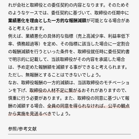
れが会社と取締役との委任契約の内容となります。そのためそ
のようなケースでは、委任契約に基づいて、取締役の任期中に
業績悪化を理由とした一方的な報酬減額
が可能となる場合があ
ると考えられます。
例えば、業績悪化の具体的な指標（売上高減少率、利益率低下
率、債務超過等）を定め、その指標に該当した場合に一定割合
の報酬減額を行うといった条件を、取締役就任時に委任契約書
で明示的に記載して、当該取締役がその内容を承諾した場合
は、予め定めた報酬額を減額する事ができると考えられます。
ただし、無報酬とすることはできないでしょう。
なお、取締役報酬の一方的減額は、当該取締役のモチベーショ
ンを下げ、
取締役の人材不足に繋がる
おそれがありますので、
慎重に行う必要があります。また、取締役の同意に基づいて報
酬の減額する場合、
全員の同意を得られなければ、公平の観点
から実施を見送るべき
でしょう。
参照/参考文献