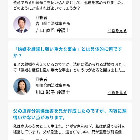
遺産である相続預金を使い込んだとして、返還を求められました。
どのように対応すればよいでしょうか？
回答者
吉口総合法律事務所
吉口 直希 弁護士
回答を見る
「婚姻を継続し難い重大な事由」とは具体的に何です
か？
妻との離婚を考えているのですが、法的に認められる離婚原因とし
て「婚姻を継続し難い重大な事由」というのがあると聞きました。
具体的にどのような場合が該当するのでしょうか。
回答者
川崎合同法律事務所
川口 彩子 弁護士
回答を見る
父の遺産分割協議書を兄が作成したのですが、内容に納
得いかない点があります。
私は商店の次男として生まれ、兄が実家を継ぎ、私は他県で会社を
経営しています。父が急逝し、遺言がない中、兄が遺産分割協議書
に実印を押すよう求めてきました。内容は、1千万円を私が取得