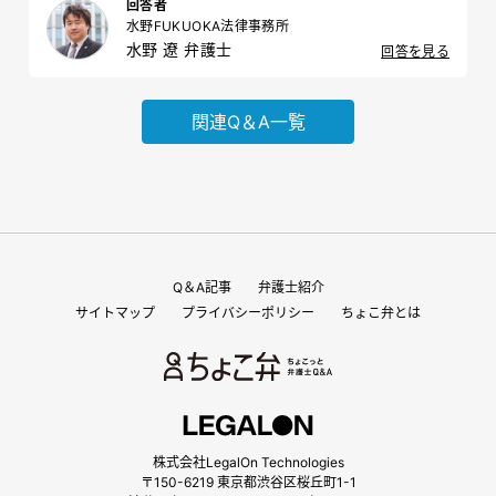
回答者
し、残りを兄が取得するというものでした。私は、父の財産が少な
水野FUKUOKA法律事務所
いと感じ、不審に思いつつも、できれば穏便に解決したいと考えて
水野 遼 弁護士
います。どうすればよいでしょうか。
回答を見る
関連Q＆A一覧
Q＆A記事
弁護士紹介
サイトマップ
プライバシーポリシー
ちょこ弁とは
株式会社LegalOn Technologies
〒150-6219 東京都渋谷区桜丘町1-1