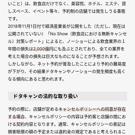
いこと）は、飲食店だけでなく、美容院、ホテル、エステ、貸
しスペース、イベント等々、予約制の店舗では発生しうる事態
です。
2018
年
11
月
1
日付で経済産業省が公開をした（ただし、現在は
公開されていない）「
No Show
（飲食店における無断キャンセ
ル）対策レポート」によると、ノーショーによる飲食業界の１
年間の損失は
2,000億円
にも及ぶとされており、全ての業界を
考えた場合の損失は巨大なものになることが予想されます。
しかしながら、ネット予約が普及したことにより予約の難易度
が下がり、その結果ドタキャンやノーショーの発生頻度も高く
なる傾向にあると思われます。
ドタキャンの法的な取り扱い
予約の際に、店舗が定める
キャンセルポリシーへの同意が存在
する場合
、キャンセルポリシーの内容は予約客と店舗の間にお
ける契約内容となります。通常、キャンセルポリシーの表記は
損害賠償の額の予定または違約金の規定であると考えられるこ