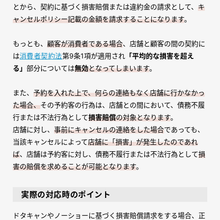
とから、契約に基づく損害賠償または違約金の請求として、
キ
ャンセルポリシー記載の金額を請求することになります
。
もっとも、
顧客が消費者である場合
、店舗と顧客の間の契約に
は
消費者契約法
第
9
条
1
項が適用され
「平均的な損害を超え
る」
部分については
無効
となってしまいます
。
また、
予約を入れた上で、何らの連絡もなく店舗に行かなかっ
た場合、
その予約客の行為は、店舗との間において、債務不履
行または不法行為として
損害賠償
の対象となります
。
店舗に対し、
事前にキャンセルの連絡をした場合
であっても、
当該キャンセルによって
店舗に「損害」が発生したのであれ
ば
、店舗は予約客に対し、債務不履行または不法行為として
損
害の賠償を求めることが可能となります
。
実際の対応時のポイント
ドタキャンやノーショーに基づく損害賠償請求をする場合、正