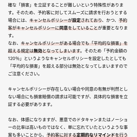
確な「損害」を立証することが難しいという特殊性がありま
す。そのため、予約客に対してスムーズに請求を行おうとする
場合には、
キャンセルポリシーが
設定
されており
、かつ、
予約
客がキャンセルポリシーに
同意
をしていること
が重要となりま
す。
なお、
キャンセルポリシーがある場合でも「平均的な損害」を
超える規定は
無効
となってしまいます
。そのため「予約金額の
120
％」というようなキャンセルポリシーを設定したとしても
「平均的な損害」を超える部分は無効となってしまいますので
ご注意ください。
キャンセルポリシーが存在しない場合や同意の有無が判然とし
ない場合にも損害賠償の請求は可能ですが、具体的な損害を立
証する必要があります。
なお、体感になりますが、悪意でのドタキャンまたはノーショ
ーの比率は高いものではなく、単に忘れていたというような事
案も多いことから、
予約客に対する
定期的なリマインド
を行う