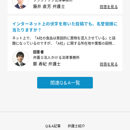
フランテック法律事務所
藤井 直芳 弁護士
回答を見る
インターネット上の伏字を用いた投稿でも、名誉毀損に
当たりますか？
ネット上で、「A社の食品は意図的に異物を混入させている」と話
題になっているのですが、「A社」に関する所在地や業態の説明内
容から、おそらく当社を指していることがわかりました。名誉棄損
回答者
としてなんらかの対応を取りたいのですが、伏字でも名誉棄損にあ
弁護士法人かける法律事務所
たるのでしょうか？
鄭 寿紀 弁護士
回答を見る
関連Q＆A一覧
Q＆A記事
弁護士紹介