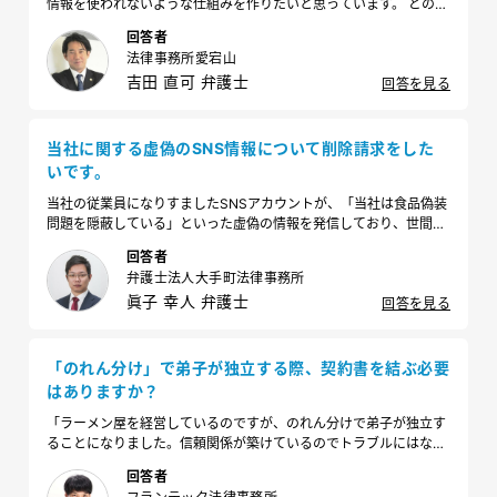
情報を使われないような仕組みを作りたいと思っています。 どのよ
うな仕組みづくりが必要でしょうか？
回答者
法律事務所愛宕山
吉田 直可 弁護士
回答を見る
当社に関する虚偽のSNS情報について削除請求をした
いです。
当社の従業員になりすましたSNSアカウントが、「当社は食品偽装
問題を隠蔽している」といった虚偽の情報を発信しており、世間に
誤解される恐れが大きいため、削除請求をしたいです。どのように
回答者
進めるのが適切でしょうか。
弁護士法人大手町法律事務所
眞子 幸人 弁護士
回答を見る
「のれん分け」で弟子が独立する際、契約書を結ぶ必要
はありますか？
「ラーメン屋を経営しているのですが、のれん分けで弟子が独立す
ることになりました。信頼関係が築けているのでトラブルにはなら
ないだろうとは思っているのですが、念のために契約書など結んで
回答者
おいた方が良いのでしょうか。」