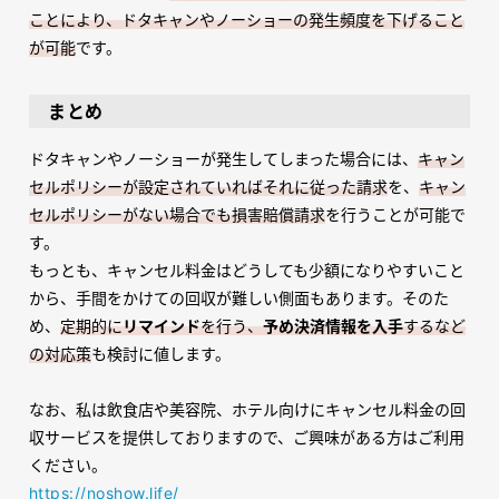
ことにより、ドタキャンやノーショーの発生頻度を下げること
が可能
です。
まとめ
ドタキャンやノーショーが発生してしまった場合には、
キャン
セルポリシーが設定されていればそれに従った請求
を、
キャン
セルポリシーがない場合でも損害賠償請求
を行うことが可能で
す。
もっとも、キャンセル料金はどうしても少額になりやすいこと
から、手間をかけての回収が難しい側面もあります。そのた
め、
定期的に
リマインド
を行う、
予め決済情報を入手
するなど
の対応策
も検討に値します。
なお、私は飲食店や美容院、ホテル向けにキャンセル料金の回
収サービスを提供しておりますので、ご興味がある方はご利用
ください。
https://noshow.life/