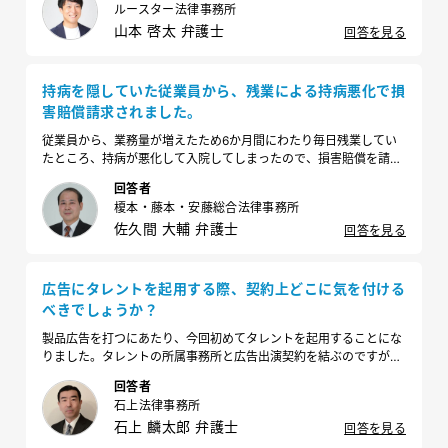
ルースター法律事務所
山本 啓太 弁護士
回答を見る
持病を隠していた従業員から、残業による持病悪化で損
害賠償請求されました。
従業員から、業務量が増えたため6か月間にわたり毎日残業してい
たところ、持病が悪化して入院してしまったので、損害賠償を請求
したいと言われました。その従業員は以前から心臓の持病があった
回答者
が、会社に隠していたとのことです。会社として知らなかった場合
榎本・藤本・安藤総合法律事務所
であっても、損害賠償金を支払わなければいけないのでしょうか。
佐久間 大輔 弁護士
回答を見る
広告にタレントを起用する際、契約上どこに気を付ける
べきでしょうか？
製品広告を打つにあたり、今回初めてタレントを起用することにな
りました。タレントの所属事務所と広告出演契約を結ぶのですが、
どのあたりに気を付けるべきでしょうか？
回答者
石上法律事務所
石上 麟太郎 弁護士
回答を見る