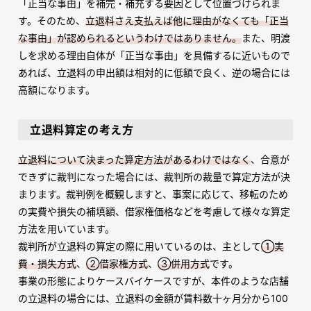
「正当な事由」を補完・補充する要因として位置づけられま
す。そのため、
立退料さえ支払えば他に理由がなくても「正当
な事由」が認められるというわけではありません。
また、明渡
しを求める理由自体が「正当な事由」を具備するに近いもので
あれば、立退料の申出額は相対的に低額で良く、逆の場合には
高額になります。
立退料算定の考え方
立退料について決まった算定方法があるわけではなく
、合意が
できずに裁判になった場合には、裁判所の裁量で算定方法が決
まります。裁判例を概観しますと、事案に応じて、移転のため
の実費や損失の補填額、借家権価格などを考慮して様々な算定
方法を用いています。
裁判所が立退料の算定の際に用いているのは、主として
①実
費・損失方式
、
②借家権方式
、
③併用方式
です。
事業の形態によりケースバイケースですが、本件のような店舗
の立退料の場合には、立退料の金額が賃料数十ヶ月分から100