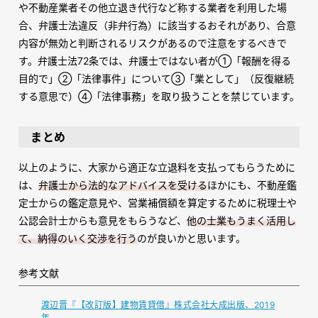
や不動産業者その他立退き代行など称する業者を利用した場
合、弁護士法違反（非弁行為）に該当するおそれがあり、合意
内容が無効と判断されるリスクがあるので注意をするべきで
す。弁護士法72条では、弁護士ではない者が①「報酬を得る
目的で」②「法律事件」について③「業として」（反復継続
する意思で）④「法律事務」を取り扱うことを禁じています。
まとめ
以上のように、大家から適正な立退料を支払ってもらうために
は、
弁護士から法的なアドバイスを受ける
ほかにも、不動産鑑
定士からの鑑定意見や、営業補償額を算定するために税理士や
公認会計士からも意見をもらうなど、
他の士業もうまく活用し
て、納得のいく交渉を行う
のが良いかと思います。
参考文献
渡辺晋『【改訂版】建物賃貸借』株式会社大成出版、2019
年