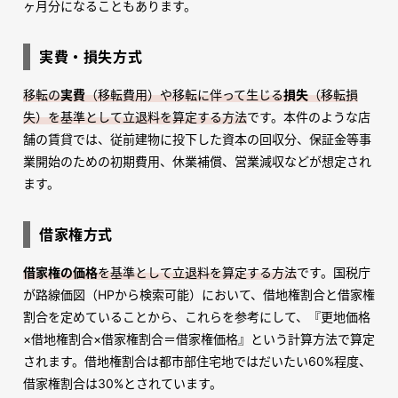
ヶ月分になることもあります。
実費・損失方式
移転の
実費
（移転費用）や移転に伴って生じる
損失
（移転損
失）を基準として立退料を算定する方法
です。本件のような店
舗の賃貸では、従前建物に投下した資本の回収分、保証金等事
業開始のための初期費用、休業補償、営業減収などが想定され
ます。
借家権方式
借家権の価格
を基準として立退料を算定する方法
です。国税庁
が路線価図（HPから検索可能）において、借地権割合と借家権
割合を定めていることから、これらを参考にして、『更地価格
×借地権割合×借家権割合＝借家権価格』という計算方法で算定
されます。借地権割合は都市部住宅地ではだいたい60%程度、
借家権割合は30%とされています。