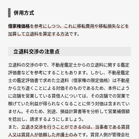
併用方式
借家権価格
を参考にしつつ、これに移転費用や移転損失などを
加算して立退料を算定する方法
です。
立退料交渉の注意点
立退料の交渉の中で、不動産鑑定士からの立退料に関する鑑定
評価書などを参考にすることもあります。しかし、不動産鑑定
士の鑑定評価書で求めた立退料（借家権の限定価格）は不動産
から立ち退くことによる対価そのものであるため、本件によう
に店舗を営業している賃借人については、その店舗での営業で
稼げていた利益が得られなくなることに伴う対価は含まれてい
ません。そのため、別途、損益計算書等を分析して営業補償額
を捻出し、請求するようにしましょう。
また、
立退き交渉を行うことができるのは、当事者である賃貸
人又は賃貸人が依頼した弁護士のみ
です。賃貸人側が管理会社