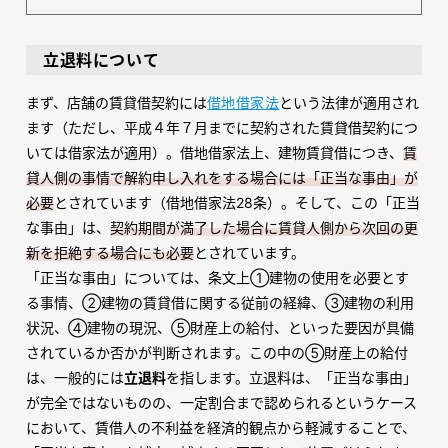
立退料について
まず、店舗の賃貸借契約には
借地借家法
という法律が適用され
ます（ただし、平成４年７月までに契約された賃貸借契約につ
いては借家法が適用）。借地借家法上、建物賃貸借につき、
賃
貸人側の事情で解約申し入れをする場合には「正当な事由」が
必要
とされています（借地借家法28条）。そして、この「正当
な事由」は、
契約期間が満了した場合に賃貸人側から次回の更
新を拒絶する場合にも必要
とされています。
「正当な事由」については、条文上①建物の使用を必要とす
る事情、②建物の賃貸借に関する従前の経緯、③建物の利用
状況、④建物の現況、⑤財産上の給付、といった要因が具備
されているか否かが判断されます。この中の⑤財産上の給付
は、一般的には
立退料
を指します。立退料は、「正当な事由」
が完全ではないものの、一定割合まで認められるというケース
において、賃借人の不利益を経済的観点から軽減することで、