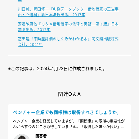
川口誠、岡田修一『判例データブック 借地借家の正当事
由・立退料』新日本法規出版、2017年
安達敏男他『Ｑ＆Ａ借地借家の法律と実務 第３版』日本
加除出版、2017年
冨田建『不動産評価のしくみがわかる本』同文館出版株式
会社、2021年
※
この記事は、2024年1月23日に作成されました。
関連Q＆A
ベンチャー企業でも商標権は取得すべきでしょうか。
ベンチャー企業を経営していますが、「商標権」の取得の重要性が
わからず今のところ取得していません。「取得したほうが良い」と
耳にすることはありますが、なぜ取得が必要なのでしょうか。
回答者