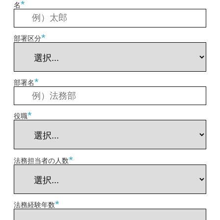
*
名
*
部署区分
*
部署名
*
役職
*
法務担当者の人数
*
法務経験年数