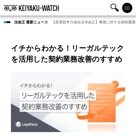
検
メニ
法改正 最新ニュース
【産業競争力強化法等改正】事業に対する税制優遇
索
ュー
イチからわかる！リーガルテック
を活用した契約業務改善のすすめ