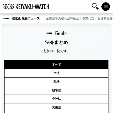
検
メニ
法改正 最新ニュース
【産業競争力強化法等改正】事業に対する税制優遇
索
ュー
Guide
法令まとめ
法令の一覧です。
すべて
民法
税法
競争法
会社法
労働法