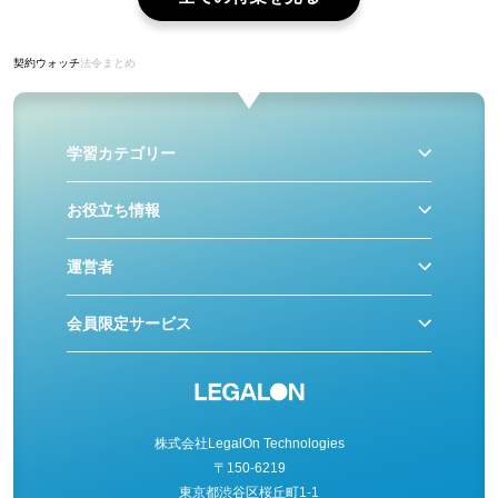
契約ウォッチ
法令まとめ
学習カテゴリー
お役立ち情報
運営者
会員限定サービス
株式会社LegalOn Technologies
〒150-6219
東京都渋谷区桜丘町1-1