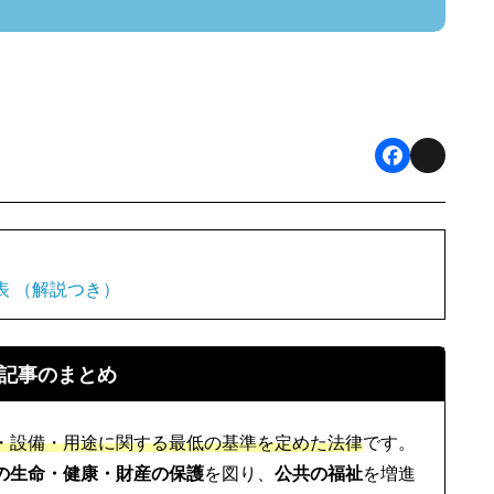
F
X
a
c
e
表 （解説つき）
b
o
記事のまとめ
o
k
・設備・用途に関する最低の基準を定めた法律
です。
の生命・健康・財産の保護
を図り、
公共の福祉
を増進