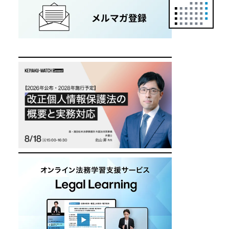
正
カ
レ
ン
ダ
ー
は
こ
ち
ら