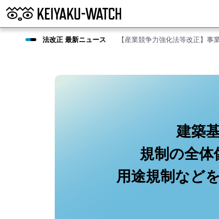
法改正 最新ニュース
【産業競争力強化法等改正】事
建築
規制の全体
用途規制など