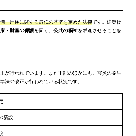
備・用途に関する最低の基準を定めた法律
です。建築物
康・財産の保護
を図り、
公共の福祉
を増進させることを
正が行われています。また下記のほかにも、震災の発生
準法の改正が行われている状況です。
定
の新設
設