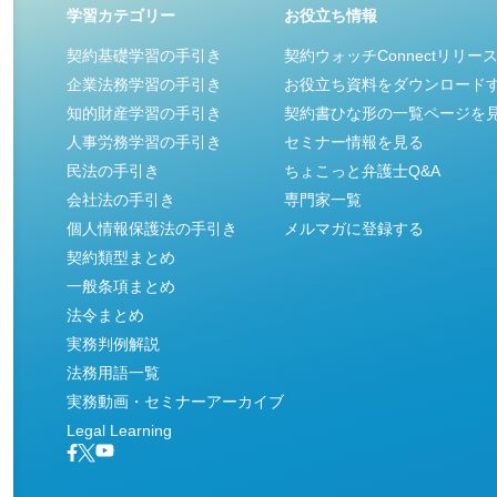
学習カテゴリー
お役立ち情報
契約基礎学習の手引き
契約ウォッチConnectリリー
企業法務学習の手引き
お役立ち資料をダウンロード
知的財産学習の手引き
契約書ひな形の一覧ページを
人事労務学習の手引き
セミナー情報を見る
民法の手引き
ちょこっと弁護士Q&A
会社法の手引き
専門家一覧
個人情報保護法の手引き
メルマガに登録する
契約類型まとめ
一般条項まとめ
法令まとめ
実務判例解説
法務用語一覧
実務動画・セミナーアーカイブ
Legal Learning