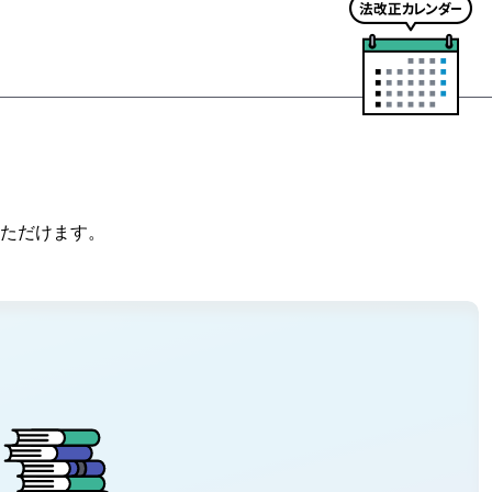
法
改
正
カ
レ
ン
ダ
ー
ただけます。
は
こ
ち
ら