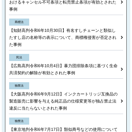
おけるキャンセル不可条項と転売禁止条項が有効とされた
事例
商標法
【知財高判令和6年10月30日】有名すしチェーンと類似し
たすし店の名称等の表示について、商標権侵害が否定され
た事例
民法
【広島高判令和6年10月4日】暴力団排除条項に基づく生命
共済契約の解除が有効とされた事例
独禁法
【大阪高判令和6年9月12日】インクカートリッジ互換品の
製造販売に影響を与える純正品の仕様変更等が独占禁止法
違反に当たらないとされた事例
独禁法
【東京地判令和6年7月17日】類似商号などの使用について