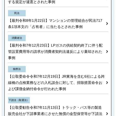
する規定が違憲とされた事例
民法
【最判令和8年1月22日】マンションの管理組合が民法717
条1項本文の「占有者」に当たるとされた事例
消費者法
【最判令和7年12月23日】LPガスの供給契約終了に伴う配
管設置費用等の請求が消費者契約法違反により棄却された
事例
独禁法
【公取委命令令和7年12月19日】JR東海を含む6社による跨
線橋の点検業務などの入札談合に対して、排除措置命令お
よび課徴金納付命令が行われた事例
下請法（取適法）
【公取委勧告令和7年11月13日】トラック・バス等の製造
販売会社が下請事業者にさせた無償の金型保管等が下請法