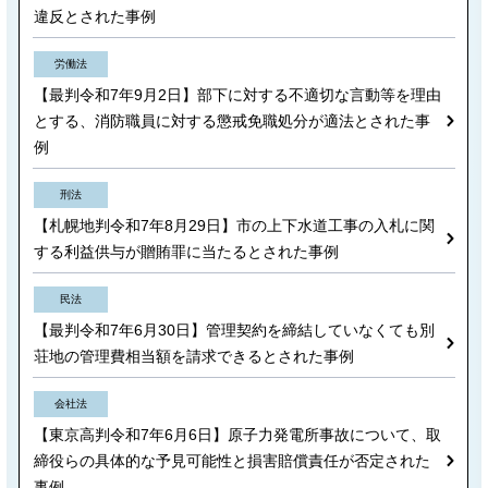
違反とされた事例
労働法
【最判令和7年9月2日】部下に対する不適切な言動等を理由
とする、消防職員に対する懲戒免職処分が適法とされた事
例
刑法
【札幌地判令和7年8月29日】市の上下水道工事の入札に関
する利益供与が贈賄罪に当たるとされた事例
民法
【最判令和7年6月30日】管理契約を締結していなくても別
荘地の管理費相当額を請求できるとされた事例
会社法
【東京高判令和7年6月6日】原子力発電所事故について、取
締役らの具体的な予見可能性と損害賠償責任が否定された
事例