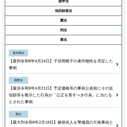
競争法
知的財産法
憲法
刑法
業法
著作権法
【最判令和8年4月24日】子供用椅子の著作物性を否定した
事例
独禁法
【最決令和8年4月21日】予定価格等の事前公表前にその近
似額等を教示した行為が「公正を害すべき行為」に当たる
とされた事例
憲法
【最大判令和8年2月18日】被保佐人を警備員の欠格事由と