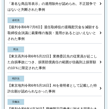
「著名な商品等表示」の適用除外が認められ、不正競争で
はないと判断された事例
会社法
【最判令和6年7月8日】退任取締役の退職慰労金を減額する
取締役会決議に裁量権の逸脱・濫用があるとはいえないと
された事例
民法
【東京高判令和6年5月22日】業務委託先の従業員が起こし
た自損事故につき、損害賠償責任の範囲が信義則上損害額
の10％に限定された事例
特許法
【東京地判令和6年5月16日】AIを発明者として記載した特
許出願が認められなかった事例
労働法
【最判令和6年4月26日】職種限定労働者に対する同意なき