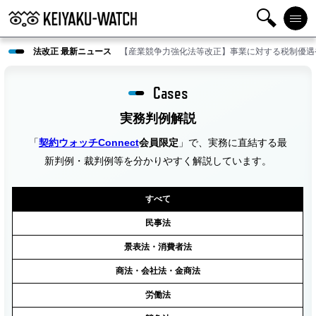
検
メニ
法改正 最新ニュース
【産業競争力強化法等改正】事業に対する税制優遇
索
ュー
Cases
実務判例解説
「
契約ウォッチConnect
会員限定
」で、実務に直結する最
新判例・裁判例等を分かりやすく解説しています。
すべて
民事法
景表法・消費者法
商法・会社法・金商法
労働法