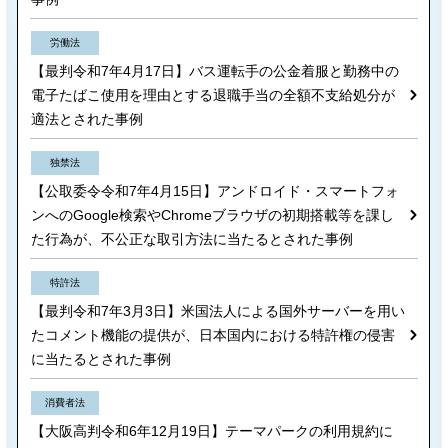
労働法
【最判令和7年4月17日】バス運転手の公金着服と勤務中の
電子たばこ使用を理由とする退職手当の全額不支給処分が
適法とされた事例
独禁法
【公取委令令和7年4月15日】アンドロイド・スマートフォ
ンへのGoogle検索やChromeブラウザの初期搭載等を課し
た行為が、不公正な取引方法に当たるとされた事例
特許法
【最判令和7年3月3日】米国法人による国外サーバーを用い
たコメント機能の提供が、日本国内における特許権の侵害
に当たるとされた事例
消費者法
【大阪高判令和6年12月19日】テーマパークの利用規約に