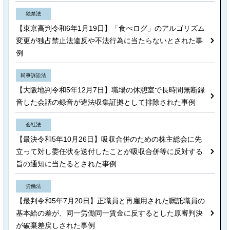
独禁法
【東京高判令和6年1月19日】「食べログ」のアルゴリズム
変更が独占禁止法違反や不法行為に当たらないとされた事
例
民事訴訟法
【大阪地判令和5年12月7日】職場の休憩室で長時間無断録
音した会話の録音が違法収集証拠として排除された事例
会社法
【最決令和5年10月26日】吸収合併のための株主総会に先
立って対し委任状を送付したことが吸収合併等に反対する
旨の通知に当たるとされた事例
労働法
【最判令和5年7月20日】正職員と再雇用された嘱託職員の
基本給の差が、同一労働同一賃金に反するとした原審判決
が破棄差戻しされた事例