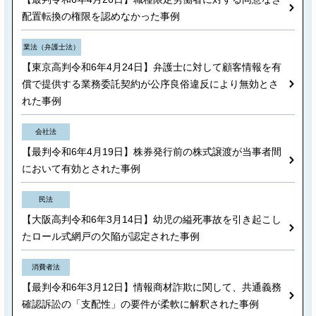
配置転換の権限を認めなかった事例
業法（弁護士法）
【東京高判令和6年4月24日】弁護士に対して顧客情報を有
償で提供する業務委託契約が公序良俗違反により無効とさ
れた事例
会社法
【最判令和6年4月19日】株券発行前の株式譲渡が当事者間
において有効とされた事例
民法
【大阪高判令和6年3月14日】幼児の縊死事故を引き起こし
たロール式網戸の欠陥が認定された事例
消費者法
【最判令和6年3月12日】情報商材詐欺に関して、共通義務
確認訴訟の「支配性」の要件が柔軟に解釈された事例