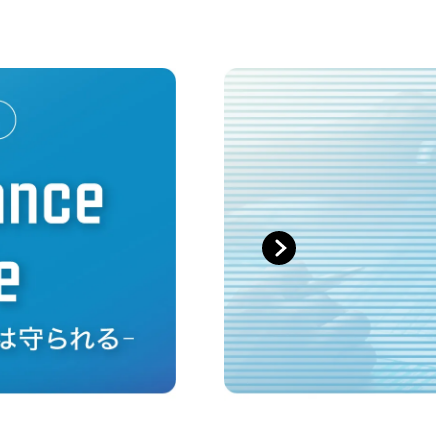
。
next