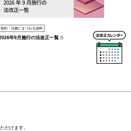
契約・法務にまつわる資料
法
2026年9月施行の法改正一覧
改
正
カ
レ
ン
ダ
ー
は
こ
ち
ら
ただけます。