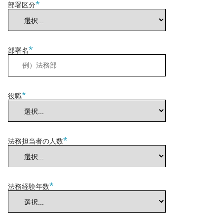
*
部署区分
*
部署名
*
役職
*
法務担当者の人数
*
法務経験年数