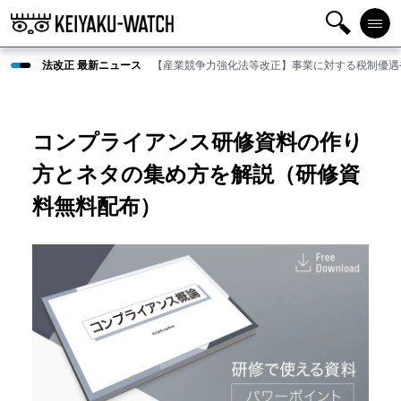
検
メニ
法改正 最新ニュース
【産業競争力強化法等改正】事業に対する税制優遇
索
ュー
コンプライアンス研修資料の作り
方とネタの集め方を解説（研修資
料無料配布）