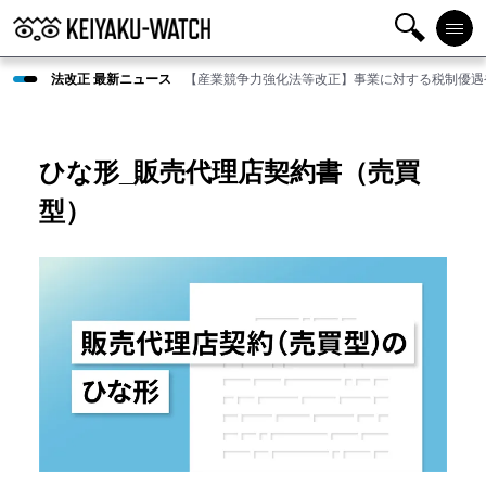
検
メニ
法改正 最新ニュース
【産業競争力強化法等改正】事業に対する税制優遇
索
ュー
ひな形_販売代理店契約書（売買
型）