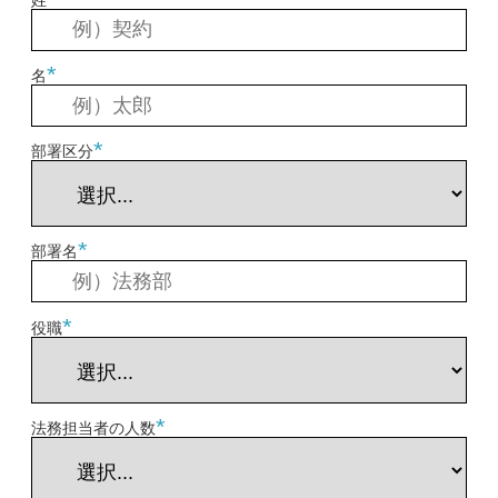
*
名
*
部署区分
*
部署名
*
役職
*
法務担当者の人数