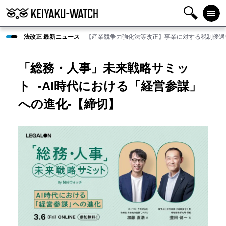
検
メニ
法改正 最新ニュース
【産業競争力強化法等改正】事業に対する税制優遇
索
ュー
「総務・人事」未来戦略サミッ
ト -AI時代における「経営参謀」
への進化-【締切】