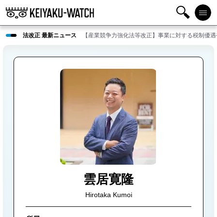
検
メニ
法改正 最新ニュース
【産業競争力強化法等改正】事業に対する税制優遇
索
ュー
雲居寛隆
Hirotaka Kumoi