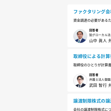
ファクタリング会
資金調達の必要がある
年間に発生する取引先
た。 他に資金融通をし
回答者
狛グローカル法
すか？
山中 眞人 
取締役による計算
取締役のひとりが計算
回答者
弁護士法人御園
武田 智行 
譲渡制限株式の譲
会社の譲渡制限株式に