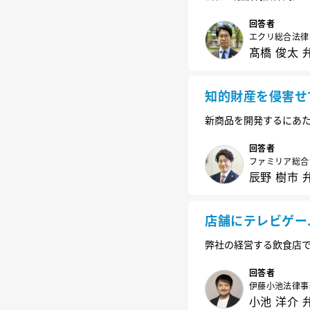
ような点に注意すべき
回答者
エクリ総合法律
髙橋 俊太 
知的財産を侵害せ
新商品を開発するにあ
ように進めるのがよい
回答者
ファミリア総合
辰野 樹市 
店舗にテレビゲー
弊社の経営する飲食店
日、あるお客様から「
うか？今後、何か気を
回答者
伊藤小池法律事
小池 洋介 