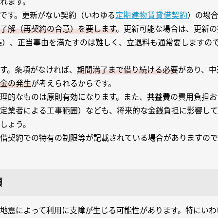
れます。
です。更新がない契約（いわゆる
定期建物賃貸借契約
）の場
了解（再契約の合意）を要します
。更新可能な場合は、更新の
条）、正当事由を満たすのは難しく、立退料も通常要しますの
す。条項がなければ、
期間満了まで借り続ける必要
があり、中
金の発生
が考えられるからです。
理的なものは原則有効になります。また、
共益費
の費用負担お
定業者による工事範囲）なども、将来的な金銭負担に影響して
しょう。
借契約での特有の制限等が記載されている場合がありますので
項
地震によって利用に支障が生じる可能性があります。特にいわ