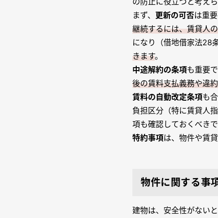
の防止に役立つと考えら
まず、
更新の可否
は重要
継続するには、賃貸人の
になり（借地借家法28
きます
。
中途解約の条項
も重要で
後の賃料支払義務や違約
賃料の自動改定条項
も合
負担区分（特に賃貸人指
項も確認しておくべきで
特約事項
は、物件や賃貸
物件に関する事
建物は、安全性がないと