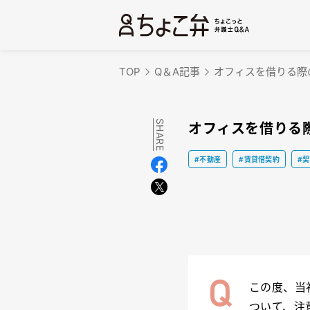
TOP
Q＆A記事
オフィスを借りる際
SHARE
オフィスを借りる
#不動産
#賃貸借契約
#
この度、当
ついて、注