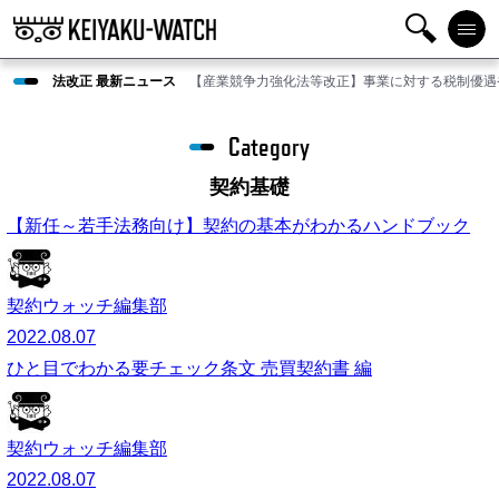
検
メニ
法改正 最新ニュース
【産業競争力強化法等改正】事業に対する税制優遇
索
ュー
Category
契約基礎
【新任～若手法務向け】契約の基本がわかるハンドブック
契約ウォッチ編集部
2022.08.07
ひと目でわかる要チェック条文 売買契約書 編
契約ウォッチ編集部
2022.08.07