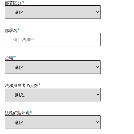
*
部署区分
*
部署名
*
役職
*
法務担当者の人数
*
法務経験年数