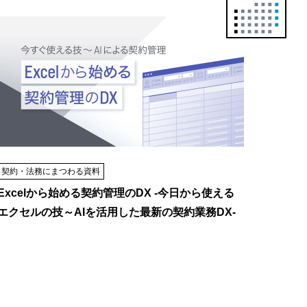
正
カ
レ
ン
ダ
ー
は
こ
ち
契約・法務にまつわる資料
ら
Excelから始める契約管理のDX -今日から使える
エクセルの技～AIを活用した最新の契約業務DX-