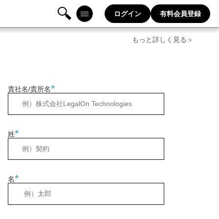
ログイン
有料会員登録
検
メニ
もっと詳しく見る＞
索
ュー
*
貴社名/貴所名
*
姓
*
名