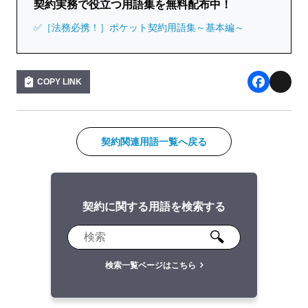
契約実務で役立つ用語集を無料配布中！
✅［法務必携！］ポケット契約用語集～基本編～
COPY LINK
F
X
a
c
契約関連用語一覧へ戻る
e
b
契約に関する用語を検索する
o
o
k
検索一覧ページはこちら