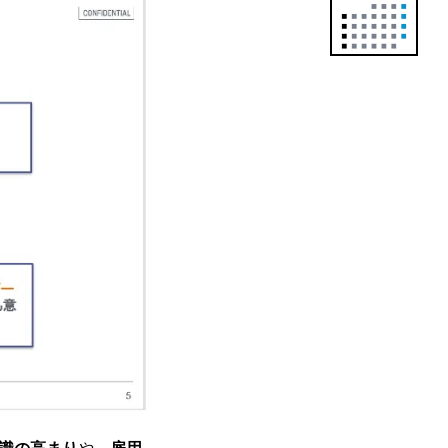
正
カ
レ
ン
ダ
ー
は
こ
ち
ら