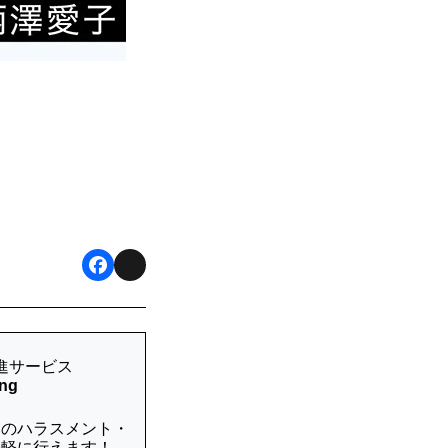
F
X
a
c
進サービス
e
ing
b
内のハラスメント・
手軽に行えます！